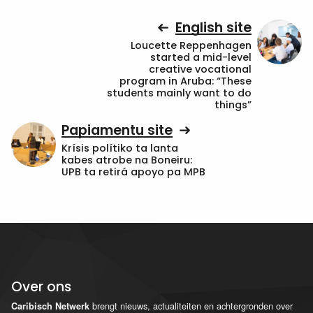
English site
Loucette Reppenhagen
started a mid-level
creative vocational
program in Aruba: “These
students mainly want to do
things”
Papiamentu site
Krísis polítiko ta lanta
kabes atrobe na Boneiru:
UPB ta retirá apoyo pa MPB
Over ons
brengt nieuws, actualiteiten en achtergronden over
Caribisch Netwerk