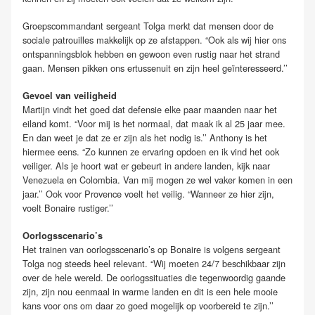
Groepscommandant sergeant Tolga merkt dat mensen door de
sociale patrouilles makkelijk op ze afstappen. “Ook als wij hier ons
ontspanningsblok hebben en gewoon even rustig naar het strand
gaan. Mensen pikken ons ertussenuit en zijn heel geïnteresseerd.’’
Gevoel van veiligheid
Martijn vindt het goed dat defensie elke paar maanden naar het
eiland komt. “Voor mij is het normaal, dat maak ik al 25 jaar mee.
En dan weet je dat ze er zijn als het nodig is.’’ Anthony is het
hiermee eens. “Zo kunnen ze ervaring opdoen en ik vind het ook
veiliger. Als je hoort wat er gebeurt in andere landen, kijk naar
Venezuela en Colombia. Van mij mogen ze wel vaker komen in een
jaar.’’ Ook voor Provence voelt het veilig. “Wanneer ze hier zijn,
voelt Bonaire rustiger.’’
Oorlogsscenario’s
Het trainen van oorlogsscenario’s op Bonaire is volgens sergeant
Tolga nog steeds heel relevant. “Wij moeten 24/7 beschikbaar zijn
over de hele wereld. De oorlogssituaties die tegenwoordig gaande
zijn, zijn nou eenmaal in warme landen en dit is een hele mooie
kans voor ons om daar zo goed mogelijk op voorbereid te zijn.’’