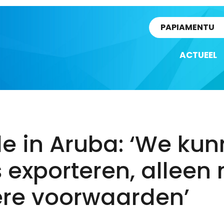
rtikel
PAPIAMENTU
ACTUEEL
e in Aruba: ‘We ku
s exporteren, alleen
ere voorwaarden’