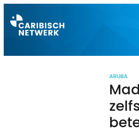
Direct naar a
ARUBA
Mad
zelf
bet