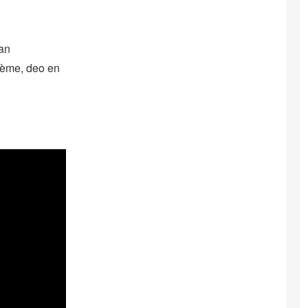
van
rème, deo en