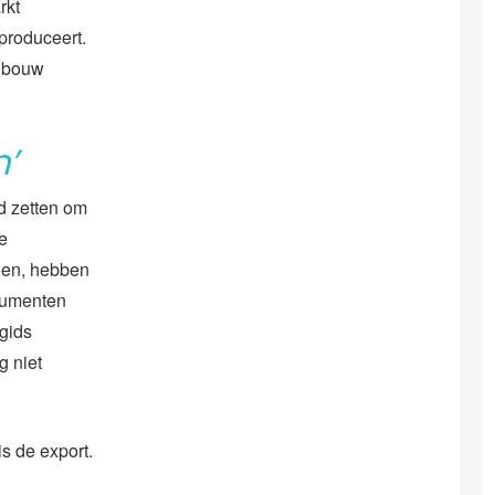
rkt
 produceert.
ndbouw
n’
d zetten om
e
doen, hebben
nsumenten
gids
g niet
s de export.