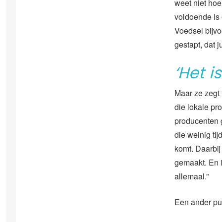
weet niet hoe
voldoende is 
Voedsel bijvo
gestapt, dat ju
‘Het i
Maar ze zegt
die lokale pr
producenten g
die weinig ti
komt. Daarbij
gemaakt. En i
allemaal.”
Een ander pun