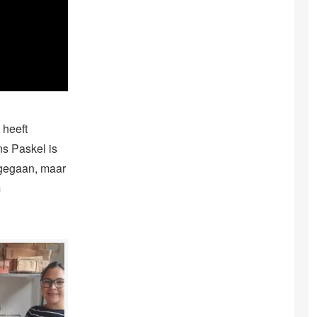
 heeft
s Paskel is
 gegaan, maar
m