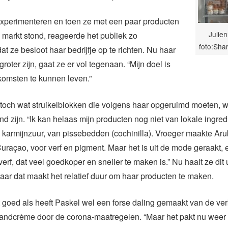
experimenteren en toen ze met een paar producten
Julie
 markt stond, reageerde het publiek zo
foto:Sha
at ze besloot haar bedrijfje op te richten. Nu haar
roter zijn, gaat ze er vol tegenaan. “Mijn doel is
komsten te kunnen leven.”
n toch wat struikelblokken die volgens haar opgeruimd moeten, 
nd zijn. “Ik kan helaas mijn producten nog niet van lokale ingre
karmijnzuur, van pissebedden (cochinilla). Vroeger maakte Arub
uraçao, voor verf en pigment. Maar het is uit de mode geraakt,
erf, dat veel goedkoper en sneller te maken is.” Nu haalt ze dit u
aar dat maakt het relatief duur om haar producten te maken.
 goed als heeft Paskel wel een forse daling gemaakt van de ve
ndcrème door de corona-maatregelen. “Maar het pakt nu weer op