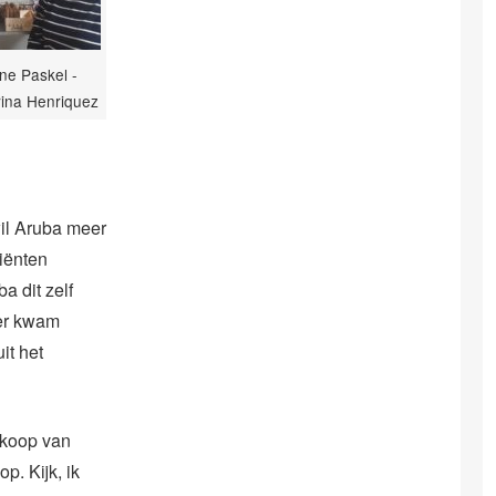
nne Paskel -
rina Henriquez
wil Aruba meer
diënten
a dit zelf
 er kwam
it het
rkoop van
. Kijk, ik