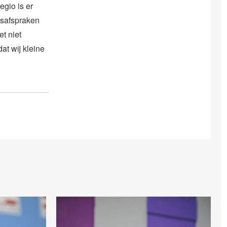
egio is er
lsafspraken
et niet
at wij kleine