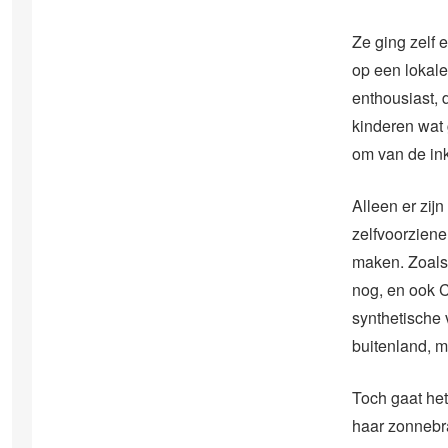
Ze ging zelf 
op een lokale
enthousiast, d
kinderen wat g
om van de in
Alleen er zij
zelfvoorziene
maken. Zoals 
nog, en ook C
synthetische v
buitenland, m
Toch gaat het
haar zonnebra