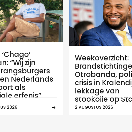
e ‘Chago’
Weekoverzicht:
: “Wij zijn
Brandstichtinge
rangsburgers
Otrobanda, poli
en Nederlands
crisis in Kralend
ort als
lekkage van
ale erfenis”
stookolie op Sta
US 2026
2 AUGUSTUS 2026