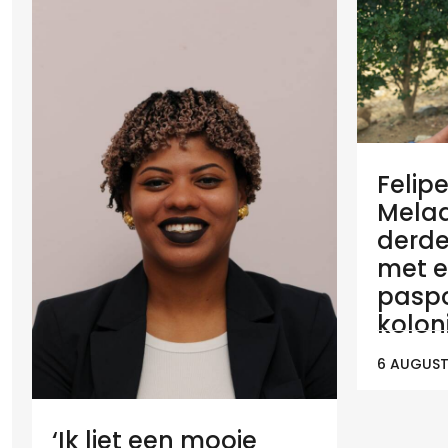
Felip
Melaan
derde
met e
paspo
koloni
6 AUGUST
‘Ik liet een mooie