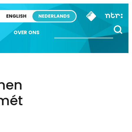
ENGLISH
NEDERLANDS
OVER ONS
nnen
 mét