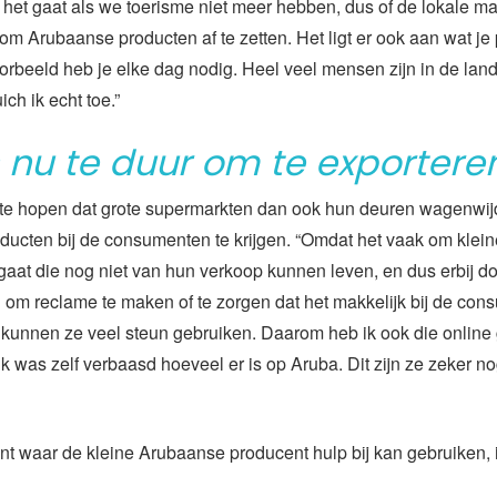
 het gaat als we toerisme niet meer hebben, dus of de lokale ma
om Arubaanse producten af te zetten. Het ligt er ook aan wat je
orbeeld heb je elke dag nodig. Heel veel mensen zijn in de la
ich ik echt toe.”
s nu te duur om te exportere
 te hopen dat grote supermarkten dan ook hun deuren wagenwij
oducten bij de consumenten te krijgen. “Omdat het vaak om klein
aat die nog niet van hun verkoop kunnen leven, en dus erbij 
jd om reclame te maken of te zorgen dat het makkelijk bij de co
 kunnen ze veel steun gebruiken. Daarom heb ik ook die online 
k was zelf verbaasd hoeveel er is op Aruba. Dit zijn ze zeker no
t waar de kleine Arubaanse producent hulp bij kan gebruiken, i