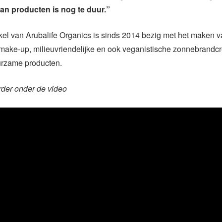
an producten is nog te duur.”
el van Arubalife Organics is sinds 2014 bezig met het maken 
 make-up, milieuvriendelijke en ook veganistische zonnebrandc
rzame producten.
rder onder de video