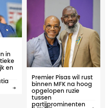
n in
tieke
ijk en
Premier Pisas wil rust
tia
binnen MFK na hoog
opgelopen ruzie
tussen
partijprominenten