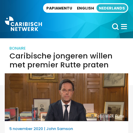
Direct naar artikel
PAPIAMENTU
ENGLISH
NEDERLANDS
BONAIRE
Caribische jongeren willen
met premier Rutte praten
Foto: Mark Rutte
5 november 2020 | John Samson