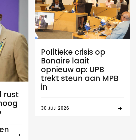
Politieke crisis op
Bonaire laait
opnieuw op: UPB
trekt steun aan MPB
in
l rust
 hoog
30 JULI 2026
e
ten