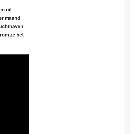
n uit
per maand
 luchthaven
rom ze het