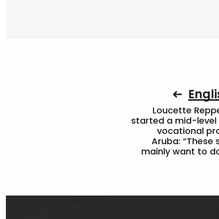
Engli
Loucette Rep
started a mid-level
vocational pr
Aruba: “These 
mainly want to do