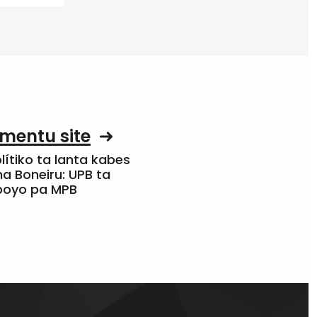
mentu site
olítiko ta lanta kabes
a Boneiru: UPB ta
apoyo pa MPB