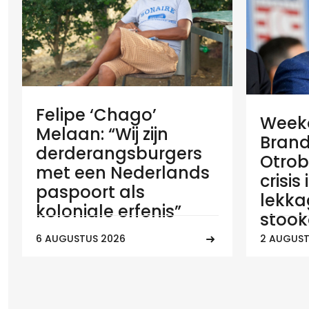
Felipe ‘Chago’
Weeko
Melaan: “Wij zijn
Brand
derderangsburgers
Otrob
met een Nederlands
crisis
paspoort als
lekka
koloniale erfenis”
stook
6 AUGUSTUS 2026
2 AUGUST