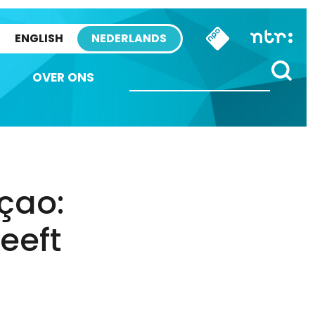
ENGLISH
NEDERLANDS
OVER ONS
çao:
eeft