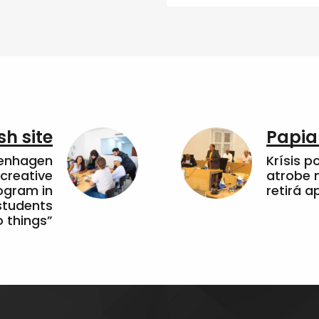
sh site
Papia
penhagen
Krísis p
 creative
atrobe n
ogram in
retirá 
students
 things”