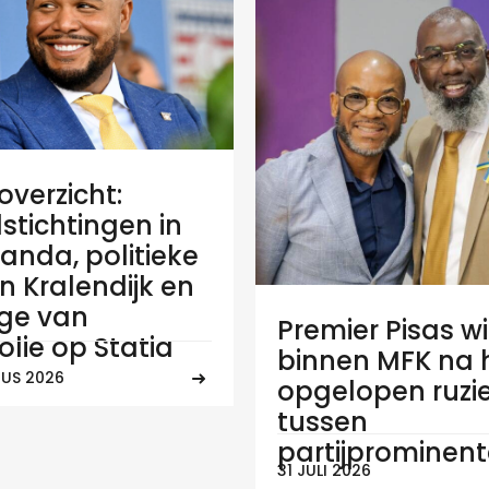
verzicht:
stichtingen in
anda, politieke
 in Kralendijk en
ge van
Premier Pisas wi
olie op Statia
binnen MFK na
US 2026
opgelopen ruzi
tussen
partijprominen
31 JULI 2026