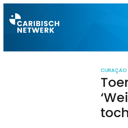
Direct naar a
CURAÇAO
Toer
‘We
toch