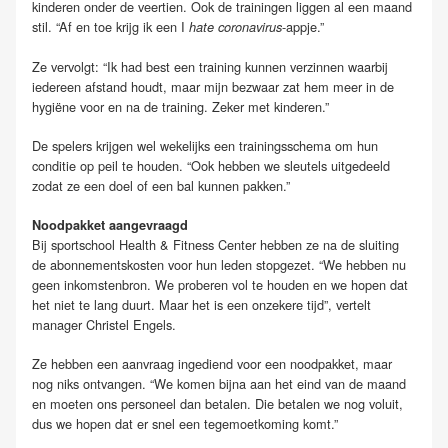
kinderen onder de veertien. Ook de trainingen liggen al een maand
stil. “Af en toe krijg ik een I
-appje.”
hate coronavirus
Ze vervolgt: “Ik had best een training kunnen verzinnen waarbij
iedereen afstand houdt, maar mijn bezwaar zat hem meer in de
hygiëne voor en na de training. Zeker met kinderen.”
De spelers krijgen wel wekelijks een trainingsschema om hun
conditie op peil te houden. “Ook hebben we sleutels uitgedeeld
zodat ze een doel of een bal kunnen pakken.”
Noodpakket aangevraagd
Bij sportschool Health & Fitness Center hebben ze na de sluiting
de abonnementskosten voor hun leden stopgezet. “We hebben nu
geen inkomstenbron. We proberen vol te houden en we hopen dat
het niet te lang duurt. Maar het is een onzekere tijd”, vertelt
manager Christel Engels.
Ze hebben een aanvraag ingediend voor een noodpakket, maar
nog niks ontvangen. “We komen bijna aan het eind van de maand
en moeten ons personeel dan betalen. Die betalen we nog voluit,
dus we hopen dat er snel een tegemoetkoming komt.”