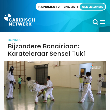
Direct naar artikel
PAPIAMENTU
ENGLISH
NEDERLANDS
BONAIRE
Bijzondere Bonairiaan:
Karateleraar Sensei Tuki