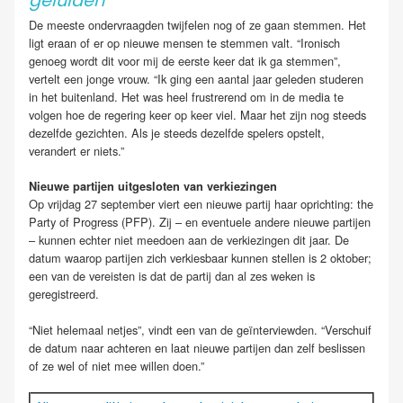
geluiden’
De meeste ondervraagden twijfelen nog of ze gaan stemmen. Het
ligt eraan of er op nieuwe mensen te stemmen valt. “Ironisch
genoeg wordt dit voor mij de eerste keer dat ik ga stemmen”,
vertelt een jonge vrouw. “Ik ging een aantal jaar geleden studeren
in het buitenland. Het was heel frustrerend om in de media te
volgen hoe de regering keer op keer viel. Maar het zijn nog steeds
dezelfde gezichten. Als je steeds dezelfde spelers opstelt,
verandert er niets.”
Nieuwe partijen uitgesloten van verkiezingen
Op vrijdag 27 september viert een nieuwe partij haar oprichting: the
Party of Progress (PFP). Zij – en eventuele andere nieuwe partijen
– kunnen echter niet meedoen aan de verkiezingen dit jaar. De
datum waarop partijen zich verkiesbaar kunnen stellen is 2 oktober;
een van de vereisten is dat de partij dan al zes weken is
geregistreerd.
“Niet helemaal netjes”, vindt een van de geïnterviewden. “Verschuif
de datum naar achteren en laat nieuwe partijen dan zelf beslissen
of ze wel of niet mee willen doen.”