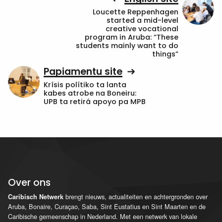
Loucette Reppenhagen
started a mid-level
creative vocational
program in Aruba: “These
students mainly want to do
things”
Papiamentu site
Krísis polítiko ta lanta
kabes atrobe na Boneiru:
UPB ta retirá apoyo pa MPB
Over ons
brengt nieuws, actualiteiten en achtergronden over
Caribisch Netwerk
Aruba, Bonaire, Curaçao, Saba, Sint Eustatius en Sint Maarten en de
Caribische gemeenschap in Nederland. Met een netwerk van lokale