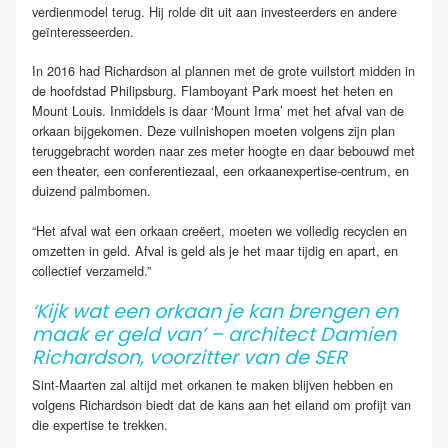
verdienmodel terug. Hij rolde dit uit aan investeerders en andere
geïnteresseerden.
In 2016 had Richardson al plannen met de grote vuilstort midden in
de hoofdstad Philipsburg. Flamboyant Park moest het heten en
Mount Louis. Inmiddels is daar ‘Mount Irma’ met het afval van de
orkaan bijgekomen. Deze vuilnishopen moeten volgens zijn plan
teruggebracht worden naar zes meter hoogte en daar bebouwd met
een theater, een conferentiezaal, een orkaanexpertise-centrum, en
duizend palmbomen.
“Het afval wat een orkaan creëert, moeten we volledig recyclen en
omzetten in geld. Afval is geld als je het maar tijdig en apart, en
collectief verzameld.”
‘Kijk wat een orkaan je kan brengen en
maak er geld van’ – architect Damien
Richardson, voorzitter van de SER
Sint-Maarten zal altijd met orkanen te maken blijven hebben en
volgens Richardson biedt dat de kans aan het eiland om profijt van
die expertise te trekken.