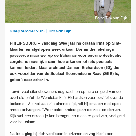
Foto: Tim van Dijk
6 september 2019 | Tim van Dijk
PHILIPSBURG – Vandaag twee jaar na orkaan Irma op Sint-
Maarten en afgelopen week orkaan Dorian die rakelings
passeerde maar wel op de Bahamas voor enorme destructie
zorgde, is moeilijk inzien hoe orkanen tot iets positiefs
kunnen leiden. Maar architect Damien Richardson (50), die
ook voorzitter van de Sociaal Economische Raad (SER) is,
gelooft daar zeker in.
Terwijl veel eilandbewoners nog wachten op hulp en geld van de
overheid en/of de Wereldbank, is Richardson zeer positief over de
toekomst. Als het aan zijn plannen ligt, wil hij orkanen met open
armen ontvangen. “We moeten anders gaan denken, omdenken.
Kijk wat een orkaan je kan brengen en maak er geld van, veel geld
voor het eiland.”
Na Irma ging hij zich verdiepen in orkanen en zag hierin een