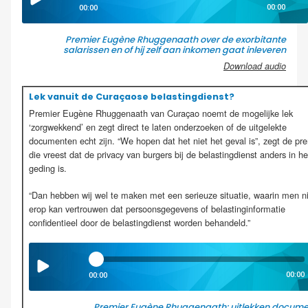
00:00
00:00
Premier Eugène Rhuggenaath over de exorbitante
salarissen en of hij zelf aan inkomen gaat inleveren
Download audio
Lek vanuit de Curaçaose belastingdienst?
Premier Eugène Rhuggenaath van Curaçao noemt de mogelijke lek
‘zorgwekkend’ en zegt direct te laten onderzoeken of de uitgelekte
documenten echt zijn. “We hopen dat het niet het geval is”, zegt de pr
die vreest dat de privacy van burgers bij de belastingdienst anders in he
geding is.
“Dan hebben wij wel te maken met een serieuze situatie, waarin men n
erop kan vertrouwen dat persoonsgegevens of belastinginformatie
confidentieel door de belastingdienst worden behandeld.”
00:00
00:00
Premier Eugène Rhuggenaath: uitlekken docum