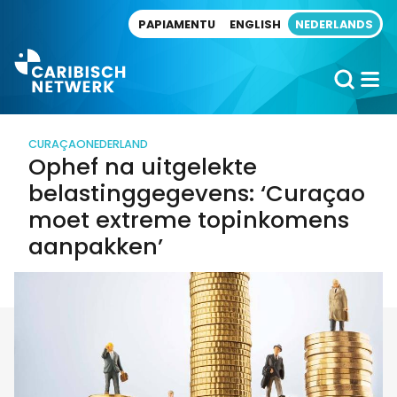
Direct naar artikel
PAPIAMENTU
ENGLISH
NEDERLANDS
CURAÇAO
NEDERLAND
Ophef na uitgelekte
belastinggegevens: ‘Curaçao
moet extreme topinkomens
aanpakken’