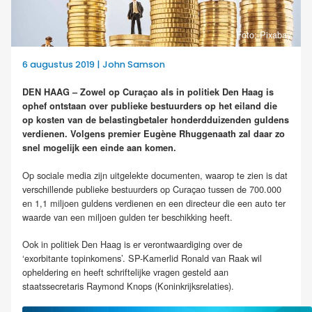
Foto: Pixabay
6 augustus 2019 | John Samson
DEN HAAG – Zowel op Curaçao als in politiek Den Haag is
ophef ontstaan over publieke bestuurders op het eiland die
op kosten van de belastingbetaler honderdduizenden guldens
verdienen. Volgens premier Eugène Rhuggenaath zal daar zo
snel mogelijk een einde aan komen.
Op sociale media zijn uitgelekte documenten, waarop te zien is dat
verschillende publieke bestuurders op Curaçao tussen de 700.000
en 1,1 miljoen guldens verdienen en
een directeur die een auto ter
waarde van een miljoen gulden ter beschikking heeft.
Ook in politiek Den Haag is er verontwaardiging over de
‘exorbitante topinkomens’. SP-Kamerlid Ronald van Raak wil
opheldering en heeft schriftelijke vragen gesteld aan
staatssecretaris Raymond Knops (Koninkrijksrelaties).