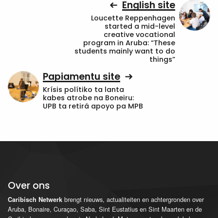
English site
Loucette Reppenhagen
started a mid-level
creative vocational
program in Aruba: “These
students mainly want to do
things”
Papiamentu site
Krísis polítiko ta lanta
kabes atrobe na Boneiru:
UPB ta retirá apoyo pa MPB
Over ons
brengt nieuws, actualiteiten en achtergronden over
Caribisch Netwerk
Aruba, Bonaire, Curaçao, Saba, Sint Eustatius en Sint Maarten en de