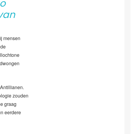
uo
van
bij mensen
 de
Allochtone
gedwongen
Antillianen.
ologie zouden
ie graag
hun eerdere