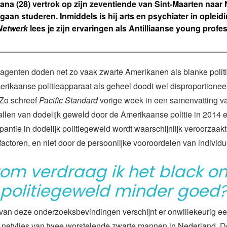
ana (28) vertrok op zijn zeventiende van Sint-Maarten naar
gaan studeren. Inmiddels is hij arts en psychiater in opleid
Netwerk
lees je zijn ervaringen als Antilliaanse young profes
eagenten doden net zo vaak zwarte Amerikanen als blanke polit
rikaanse politieapparaat als geheel doodt wel disproportionee
Zo schreef
Pacific Standard
vorige week in een samenvatting v
allen van dodelijk geweld door de Amerikaanse politie in 2014 
epantie in dodelijk politiegeweld wordt waarschijnlijk veroorzaak
e factoren, en niet door de persoonlijke vooroordelen van individ
om verdraag ik het
black o
politiegeweld minder goed?
 van deze onderzoeksbevindingen verschijnt er onwillekeurig e
 netvlies van twee worstelende zwarte mannen in Nederland. D