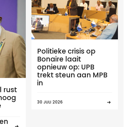
Politieke crisis op
Bonaire laait
opnieuw op: UPB
trekt steun aan MPB
in
l rust
 hoog
30 JULI 2026
e
ten