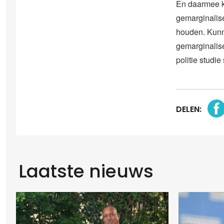
En daarmee kom
gemarginalise
houden. Kunn
gemarginalis
politie studi
DELEN:
Laatste nieuws