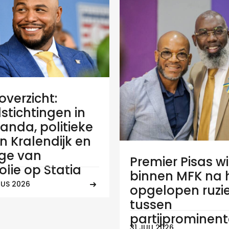
verzicht:
stichtingen in
anda, politieke
 in Kralendijk en
ge van
Premier Pisas wi
olie op Statia
binnen MFK na
US 2026
opgelopen ruzi
tussen
partijprominen
31 JULI 2026