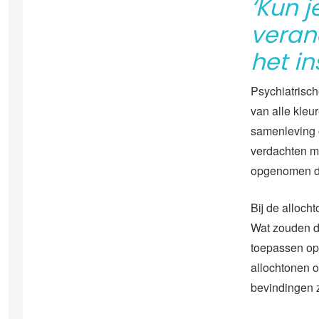
‘Kun 
veran
het in
Psychiatrisch
van alle kleu
samenleving o
verdachten me
opgenomen da
Bij de alloch
Wat zouden d
toepassen op
allochtonen o
bevindingen z