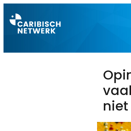
Direct naar a
Opin
vaak
niet