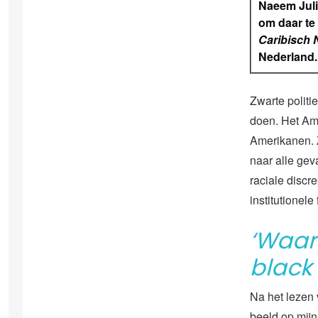
Naeem Juli
om daar te 
Caribisch 
Nederland.
Zwarte politi
doen. Het Ame
Amerikanen. 
naar alle gev
raciale discr
institutionel
‘Waar
black
Na het lezen
beeld op mijn