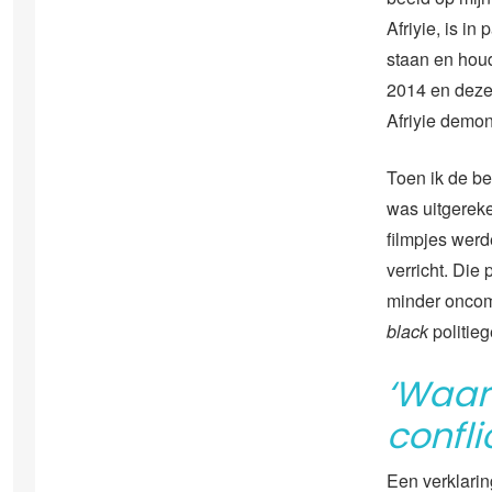
Afriyie, is i
staan en houd
2014 en deze 
Afriyie demon
Toen ik de be
was uitgereken
filmpjes werd
verricht. Die
minder oncomf
black
politie
‘Waars
confl
Een verklarin