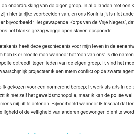
de onderdrukking van de eigen groep. In alle landen met een k
zijn hier talrijke voorbeelden van, en ons Koninkrijk is niet ande
r bijvoorbeeld ‘Het gewapende Korps van de Vrije Negers’, dat
mens het blanke gezag weggelopen slaven opspoorde.
tekenis heeft deze geschiedenis voor mijn leven in de eenentw
 heb ik er moeite mee wanneer het ‘één van ons’ is die namen
lie optreedt tegen leden van de eigen groep. Ik vind het moeil
aarschijnlijk projecteer ik een intern conflict op de zwarte agen
eb ik gekozen voor een normerend beroep; ik werk als arts in de p
zit ik niet zelf het geweldsmonopolie, maar ik kan de politie wel
ens mij uit te oefenen. Bijvoorbeeld wanneer ik inschat dat i
eiligheid of de veiligheid van anderen gedwongen dient te wor