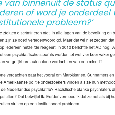
je van binnenuit de status q
deren of word je onderdeel 
stitutionele probleem?’
e ziekten discrimineren niet. In alle lagen van de bevolking en 
ren zijn ze goed vertegenwoordigd. Maar dat wil niet zeggen dat
p iedereen hetzelfde reageert. In 2012 berichtte het AD nog: ‘
t een psychiatrische stoornis worden tot wel vier keer vaker 
n vergelijkbare autochtone verdachten van een misdrijf.
tone verdachten gaat het vooral om Marokkanen, Surinamers en 
e Amerikaanse politie onderzoekers vinden als ze hun method
 de Nederlandse psychiatrie? Racistische blanke psychiaters d
psluiten? Dat betwijfel ik. Eerder vermoed ik dat ze net als bij 
ullen stuiten op een institutioneel probleem.