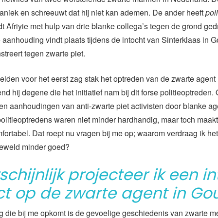
n paniek en schreeuwt dat hij niet kan ademen. De ander heeft
pol
t Afriyie met hulp van drie blanke collega’s tegen de grond gedr
aanhouding vindt plaats tijdens de intocht van Sinterklaas in 
streert tegen zwarte piet.
elden voor het eerst zag stak het optreden van de zwarte agen
d hij degene die het initiatief nam bij dit forse politieoptreden
en aanhoudingen van anti-zwarte piet activisten door blanke a
 politieoptredens waren niet minder hardhandig, maar toch maak
ortabel. Dat roept nu vragen bij me op; waarom verdraag ik het
geweld minder goed?
chijnlijk projecteer ik een in
ict op de zwarte agent in Go
g die bij me opkomt is de gevoelige geschiedenis van zwarte m