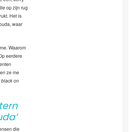
itie
op zijn rug
ukt. Het is
Gouda, waar
t me. Waarom
. Op eerdere
genten
ten ze me
black on
tern
uda’
ensen die