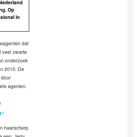
 Nederland
ing. Op
sional in
ieagenten dat
l veel zwarte
an onderzoek
en 2015. De
t door
uele agenten.
n
’
en haarscherp
e een, Jerry