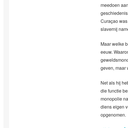
meedoen aan 
geschiedenis 
Curaçao was e
slavernij na
Maar welke be
eeuw. Waarom
geweldsmonopo
geven, maar w
Net als hij h
die functie be
monopolie nam
diens eigen v
opgenomen.