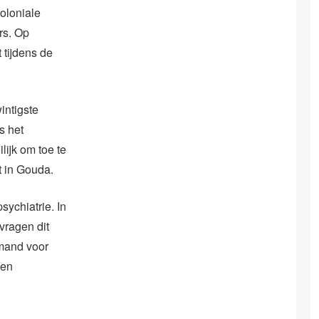
oloniale
rs. Op
 tijdens de
intigste
s het
ijk om toe te
t in Gouda.
sychiatrie. In
 vragen dit
emand voor
den