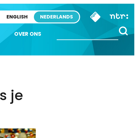
ENGLISH
NEDERLANDS
OVER ONS
s je