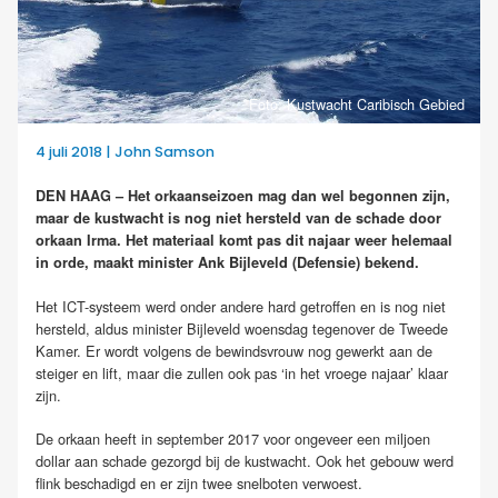
Foto: Kustwacht Caribisch Gebied
4 juli 2018 | John Samson
DEN HAAG – Het orkaanseizoen mag dan wel begonnen zijn,
maar de kustwacht is nog niet hersteld van de schade door
orkaan Irma. Het materiaal komt pas dit najaar weer helemaal
in orde, maakt minister Ank Bijleveld (Defensie) bekend.
Het ICT-systeem werd onder andere hard getroffen en is nog niet
hersteld, aldus minister Bijleveld woensdag tegenover de Tweede
Kamer. Er wordt volgens de bewindsvrouw nog gewerkt aan de
steiger en lift, maar die zullen ook pas ‘in het vroege najaar’ klaar
zijn.
De orkaan heeft in september 2017 voor ongeveer een miljoen
dollar aan schade gezorgd bij de kustwacht. Ook het gebouw werd
flink beschadigd en er zijn twee snelboten verwoest.