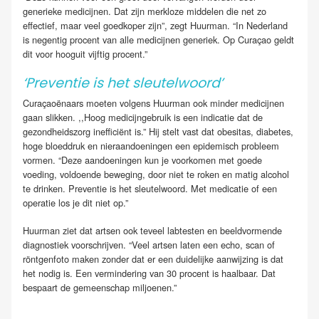
generieke medicijnen. Dat zijn merkloze middelen die net zo
effectief, maar veel goedkoper zijn”, zegt Huurman. “In Nederland
is negentig procent van alle medicijnen generiek. Op Curaçao geldt
dit voor hooguit vijftig procent.”
‘Preventie is het sleutelwoord’
Curaçaoënaars moeten volgens Huurman ook minder medicijnen
gaan slikken. ,,Hoog medicijngebruik is een indicatie dat de
gezondheidszorg inefficiënt is.” Hij stelt vast dat obesitas, diabetes,
hoge bloeddruk en nieraandoeningen een epidemisch probleem
vormen. “Deze aandoeningen kun je voorkomen met goede
voeding, voldoende beweging, door niet te roken en matig alcohol
te drinken. Preventie is het sleutelwoord. Met medicatie of een
operatie los je dit niet op.”
Huurman ziet dat artsen ook teveel labtesten en beeldvormende
diagnostiek voorschrijven. “Veel artsen laten een echo, scan of
röntgenfoto maken zonder dat er een duidelijke aanwijzing is dat
het nodig is. Een vermindering van 30 procent is haalbaar. Dat
bespaart de gemeenschap miljoenen.”