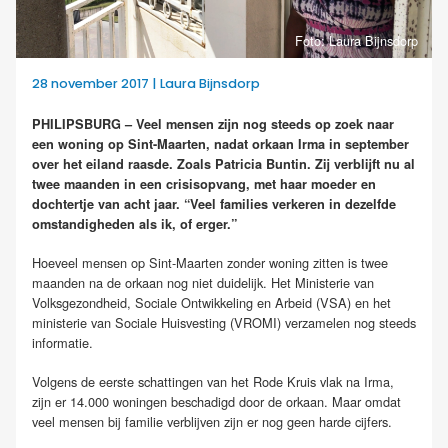
Foto: Laura Bijnsdorp
28 november 2017 | Laura Bijnsdorp
PHILIPSBURG – Veel mensen zijn nog steeds op zoek naar
een woning op Sint-Maarten, nadat orkaan Irma in september
over het eiland raasde. Zoals Patricia Buntin. Zij verblijft nu al
twee maanden in een crisisopvang, met haar moeder en
dochtertje van acht jaar. “Veel families verkeren in dezelfde
omstandigheden als ik, of erger.”
Hoeveel mensen op Sint-Maarten zonder woning zitten is twee
maanden na de orkaan nog niet duidelijk. Het Ministerie van
Volksgezondheid, Sociale Ontwikkeling en Arbeid (VSA) en het
ministerie van Sociale Huisvesting (VROMI) verzamelen nog steeds
informatie.
Volgens de eerste schattingen van het Rode Kruis vlak na Irma,
zijn er 14.000 woningen beschadigd door de orkaan. Maar omdat
veel mensen bij familie verblijven zijn er nog geen harde cijfers.