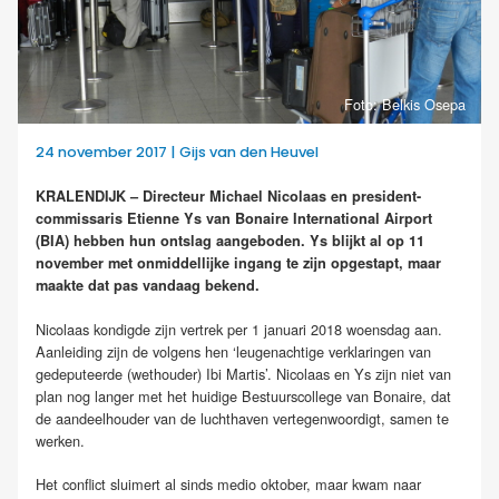
Foto: Belkis Osepa
24 november 2017 | Gijs van den Heuvel
KRALENDIJK – Directeur Michael Nicolaas en president-
commissaris Etienne Ys van Bonaire International Airport
(BIA) hebben hun ontslag aangeboden. Ys blijkt al op 11
november met onmiddellijke ingang te zijn opgestapt, maar
maakte dat pas vandaag bekend.
Nicolaas kondigde zijn vertrek per 1 januari 2018 woensdag aan.
Aanleiding zijn de volgens hen ‘leugenachtige verklaringen van
gedeputeerde (wethouder) Ibi Martis’. Nicolaas en Ys zijn niet van
plan nog langer met het huidige Bestuurscollege van Bonaire, dat
de aandeelhouder van de luchthaven vertegenwoordigt, samen te
werken.
Het conflict sluimert al sinds medio oktober, maar kwam naar