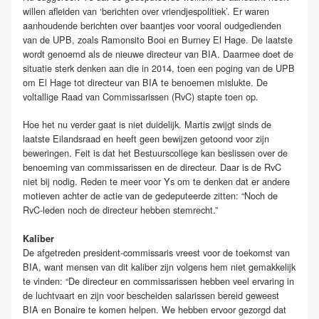
willen afleiden van ‘berichten over vriendjespolitiek’. Er waren
aanhoudende berichten over baantjes voor vooral oudgedienden
van de UPB, zoals Ramonsito Booi en Burney El Hage. De laatste
wordt genoemd als de nieuwe directeur van BIA. Daarmee doet de
situatie sterk denken aan die in 2014, toen een poging van de UPB
om El Hage tot directeur van BIA te benoemen mislukte. De
voltallige Raad van Commissarissen (RvC) stapte toen op.
Hoe het nu verder gaat is niet duidelijk. Martis zwijgt sinds de
laatste Eilandsraad en heeft geen bewijzen getoond voor zijn
beweringen. Feit is dat het Bestuurscollege kan beslissen over de
benoeming van commissarissen en de directeur. Daar is de RvC
niet bij nodig. Reden te meer voor Ys om te denken dat er andere
motieven achter de actie van de gedeputeerde zitten: “Noch de
RvC-leden noch de directeur hebben stemrecht.”
Kaliber
De afgetreden president-commissaris vreest voor de toekomst van
BIA, want mensen van dit kaliber zijn volgens hem niet gemakkelijk
te vinden: “De directeur en commissarissen hebben veel ervaring in
de luchtvaart en zijn voor bescheiden salarissen bereid geweest
BIA en Bonaire te komen helpen. We hebben ervoor gezorgd dat