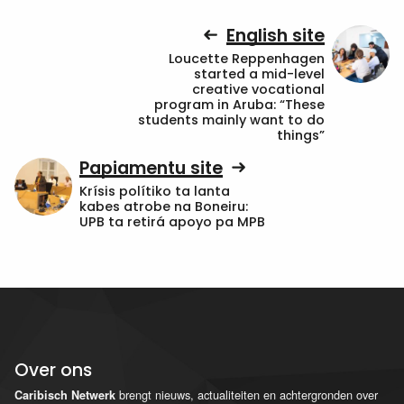
English site
Loucette Reppenhagen
started a mid-level
creative vocational
program in Aruba: “These
students mainly want to do
things”
Papiamentu site
Krísis polítiko ta lanta
kabes atrobe na Boneiru:
UPB ta retirá apoyo pa MPB
Over ons
brengt nieuws, actualiteiten en achtergronden over
Caribisch Netwerk