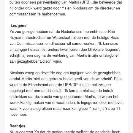
buiten door een persverklaring van Martis (UPB), die beweerde dat
hij onder druk werd gezet door Ys en Nicolaas om de directeur en
commissarissen te herbenoemen.
‘Leugens’
Ys zou gezegd hebben dat de Nederlandse topambtenaar Rob
Huyser (Infrastructuur en Waterstaat) alleen met de huidige Raad
van Commissarissen en directeur wil samenwerken. “Ik kan deze
uitlatingen helaas niet anders kwalificeren dan klinkklare leugens”,
schrijft hij een dag na de verklaring van Martis in zijn ontslagbrief
aan gezaghebber Edison Rijna.
Nicolaas vroeg op dezelfde dag om ingrijpen van de gezaghebber,
omdat Martis ‘niet een getrouw beeld geeft van de waarheid’. Rijna
werd in de Eilandsraad door de UPB/DP-coalitie het zwijgen
opgelegd met een raadsbesluit. “Ik kan me niet aan de indruk
onttrekken dat deze actie van gedeputeerde Martis, te weten het
wereldkundig maken van onwaarheden, is ingegeven door motieven
waar ik vooralsnog alleen maar naar kan gissen”, schrijft Ys op 11
november.
Baantjes
Nu suggereert Ys dat de gedeputeerde wellicht de aandacht heeft