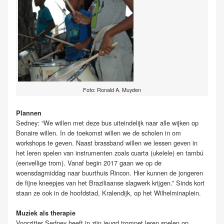
Foto: Ronald A. Muyden
Plannen
Sedney: “We willen met deze bus uiteindelijk naar alle wijken op
Bonaire willen. In de toekomst willen we de scholen in om
workshops te geven. Naast brassband willen we lessen geven in
het leren spelen van instrumenten zoals cuarta (ukelele) en tambú
(eenvellige trom). Vanaf begin 2017 gaan we op de
woensdagmiddag naar buurthuis Rincon. Hier kunnen de jongeren
de fijne kneepjes van het Braziliaanse slagwerk krijgen.” Sinds kort
staan ze ook in de hoofdstad, Kralendijk, op het Wilhelminaplein.
Muziek als therapie
Voorzitter Sedney heeft in zijn jeugd trompet leren spelen op