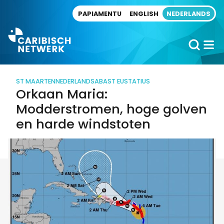
Direct naar artikel
PAPIAMENTU
ENGLISH
NEDERLANDS
ST MAARTEN
NEDERLAND
SABA
ST EUSTATIUS
Orkaan Maria:
Modderstromen, hoge golven
en harde windstoten