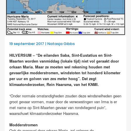
Foto: National Hurricane Centre
19 september 2017 | Natasja Gibbs
HILVERSUM – “De eilanden Saba, Sint-Eustatius en Sint-
Maarten worden vanmiddag (lokale tijd) niet vol geraakt door
orkaan Maria. Maar ze moeten wel rekening houden met
gevaarlijke modderstromen, windstoten tot honderd kilometer
per uur en golven van zes meter hoog”. Dat zegt
klimaatonderzoeker, Rein Haarsma, van het KNMI.
“Onder normale omstandigheden zouden deze windsnelheden geen
groot gevaar vormen, maar door de verwoestingen van Irma is er
met name op Sint-Maarten gevaar van rondvliegend puin”,
waarschuwt klimaatonderzoeker Haarsma.
Modderstromen
Ook de regenval door orkaan Maria, zal volgens de