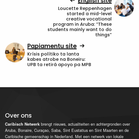
English site
Loucette Reppenhagen
started a mid-level
creative vocational
program in Aruba: “These
students mainly want to do
things”
Papiamentu site
Krísis polítiko ta lanta
kabes atrobe na Boneiru:
UPB ta retirá apoyo pa MPB
Over ons
brengt nieuws, actualiteiten en achtergronden over
Caribisch Netwerk
Aruba, Bonaire, Curaçao, Saba, Sint Eustatius en Sint Maarten en de
Caribische gemeenschap in Nederland. Met een netwerk van lokale