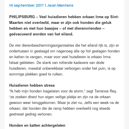
14 september 2017 | Jean Mentens
PHILIPSBURG – Veel huisdieren hebben orkaan Irma op Sint-
Maarten niet overleefd, maar er zijn ook honden die geluk
hebben en met hun baasjes – of met dierenvrienden –
geëvacueerd worden van het eiland.
De vier dierenbeschermingsorganisaties die het eiland rijk is, zijn er
ondertussen in geslaagd om nagenoeg alle op hol geslagen honden
en katten te vangen, maar voor veel huisdieren is orkaan Irma
fataal gebleken. De stank van rottende kadavers van dode
huisdieren, meestal onbereikbaar verborgen onder het puin, is op
sommige plekken goed te ruiken.
Huisdieren hebben stress
“Ik heb mijn honden losgelaten voor de storm,” zegt Terrance Rey,
“ze zoeken direct hun eigen veilige plekje en zijn na de orkaan
gewoon weer teruggekomen. Maar je ziet nu, zelfs een week na de
orkaan, dat honden die de ramp hebben overleefd nog steeds
gestresst gedrag vertonen.
Honden en katten achtergelaten