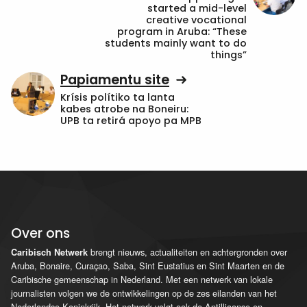
started a mid-level
creative vocational
program in Aruba: “These
students mainly want to do
things”
Papiamentu site
Krísis polítiko ta lanta
kabes atrobe na Boneiru:
UPB ta retirá apoyo pa MPB
Over ons
brengt nieuws, actualiteiten en achtergronden over
Caribisch Netwerk
Aruba, Bonaire, Curaçao, Saba, Sint Eustatius en Sint Maarten en de
Caribische gemeenschap in Nederland. Met een netwerk van lokale
journalisten volgen we de ontwikkelingen op de zes eilanden van het
Nederlandse Koninkrijk. Het netwerk volgt ook de Antilliaanse en