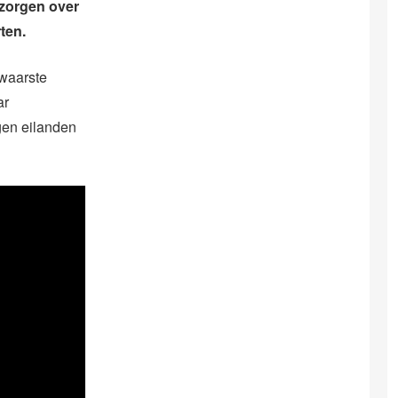
 zorgen over
ten.
zwaarste
ar
egen eilanden