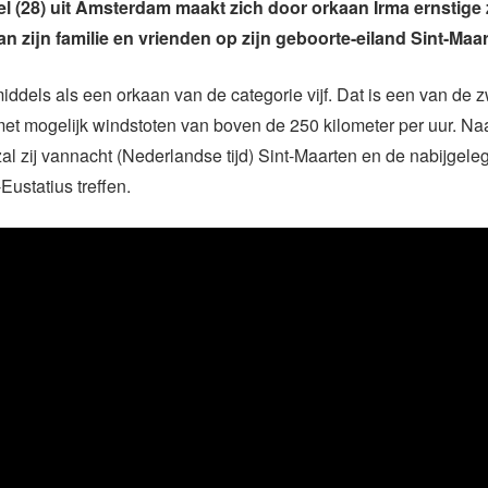
Mel (28) uit Amsterdam maakt zich door orkaan Irma ernstige
an zijn familie en vrienden op zijn geboorte-eiland Sint-Maar
middels als een orkaan van de categorie vijf. Dat is een van de 
et mogelijk windstoten van boven de 250 kilometer per uur. Na
al zij vannacht (Nederlandse tijd) Sint-Maarten en de nabijgel
Eustatius treffen.