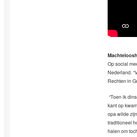
Machteloosh
Op social med
Nederland. “V
Rechten in Gr
“Toen ik din
kant op kwam.
opa wilde zij
traditioneel 
halen om toch