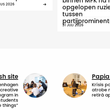
binnen MFK na
US 2026
opgelopen ruzi
tussen
partijprominen
31 JULI 2026
sh site
Papia
penhagen
Krísis p
 creative
atrobe n
ogram in
retirá 
students
 things”