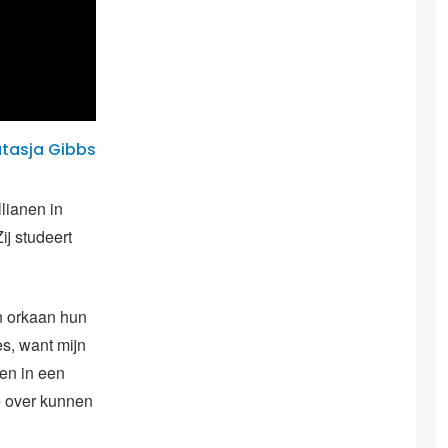
atasja Gibbs
lianen in
ij studeert
n orkaan hun
s, want mijn
een in een
e over kunnen