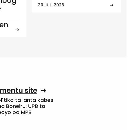
 hoog
30 JULI 2026
e
ten
mentu site
olítiko ta lanta kabes
a Boneiru: UPB ta
apoyo pa MPB