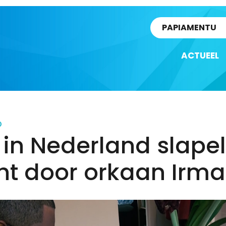
rtikel
PAPIAMENTU
ACTUEEL
D
in Nederland slape
ht door orkaan Irma