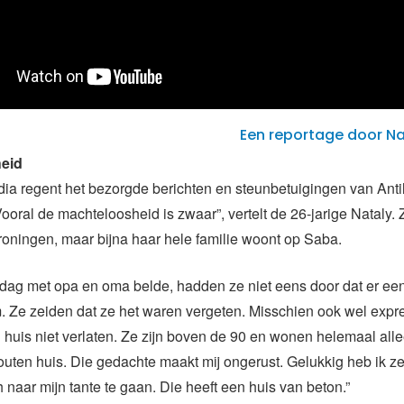
Een reportage door N
eid
ia regent het bezorgde berichten en steunbetuigingen van Antil
ooral de machteloosheid is zwaar”, vertelt de 26-jarige Nataly. Z
oningen, maar bijna haar hele familie woont op Saba.
sdag met opa en oma belde, hadden ze niet eens door dat er ee
 Ze zeiden dat ze het waren vergeten. Misschien ook wel expre
n huis niet verlaten. Ze zijn boven de 90 en wonen helemaal all
houten huis. Die gedachte maakt mij ongerust. Gelukkig heb ik z
 naar mijn tante te gaan. Die heeft een huis van beton.”