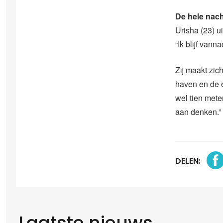
De hele nac
Urisha (23) u
“Ik blijf van
Zij maakt zich
haven en de e
wel tien mete
aan denken.”
DELEN:
Laatste nieuws