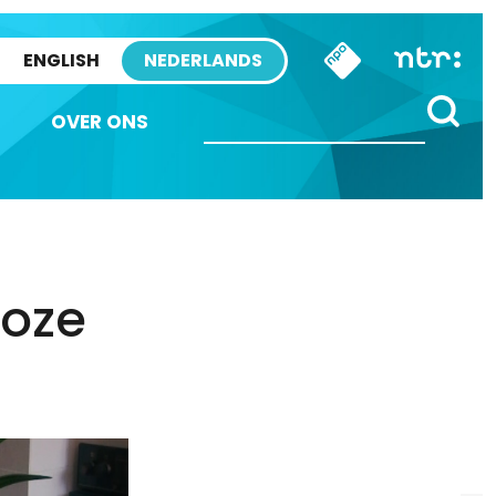
ENGLISH
NEDERLANDS
OVER ONS
loze