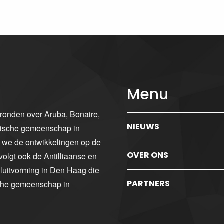
Menu
gronden over Aruba, Bonaire,
NIEUWS
ibische gemeenschap in
n we de ontwikkelingen op de
OVER ONS
volgt ook de Antilliaanse en
luitvorming in Den Haag die
PARTNERS
sche gemeenschap in