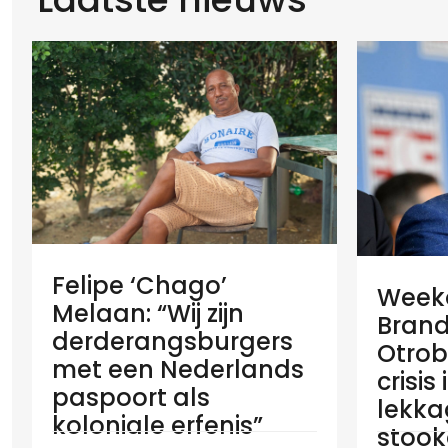
Felipe ‘Chago’
Weeko
Melaan: “Wij zijn
Brand
derderangsburgers
Otrob
met een Nederlands
crisis
paspoort als
lekka
koloniale erfenis”
stook