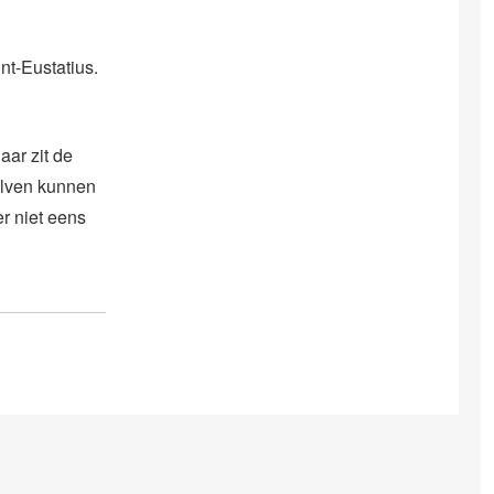
nt-Eustatius.
aar zit de
olven kunnen
er niet eens