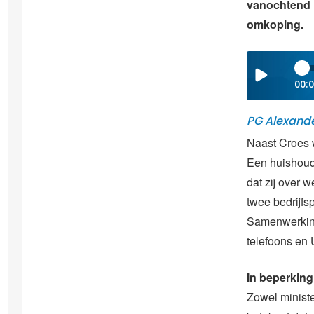
vanochtend i
omkoping.
00:
PG Alexande
Naast Croes 
Een huishouds
dat zij over 
twee bedrijf
Samenwerkings
telefoons en
In beperking
Zowel ministe