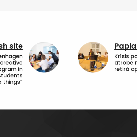
sh site
Papia
penhagen
Krísis p
 creative
atrobe n
ogram in
retirá 
students
 things”