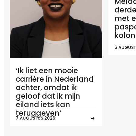
Melaan
derde
met e
paspo
koloni
6 AUGUST
‘Ik liet een mooie
carrière in Nederland
achter, omdat ik
geloof dat ik mijn
eiland iets kan
teruggeven’
7 AUGUSTUS 2026