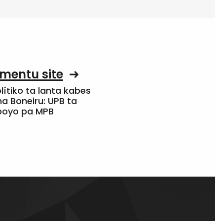
mentu site
olítiko ta lanta kabes
a Boneiru: UPB ta
apoyo pa MPB