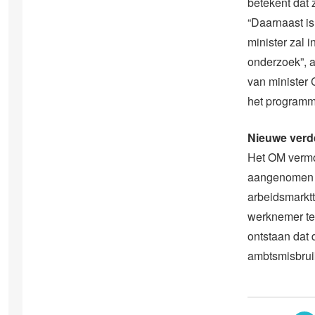
betekent dat
“Daarnaast is
minister zal 
onderzoek”, 
van minister 
het programm
Nieuwe verd
Het OM vermo
aangenomen i
arbeidsmarkt
werknemer te
ontstaan dat 
ambtsmisbruik