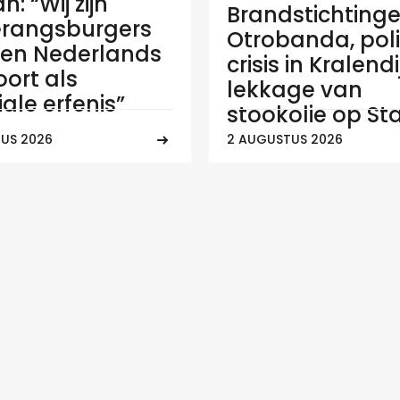
: “Wij zijn
Brandstichtinge
rangsburgers
Otrobanda, poli
en Nederlands
crisis in Kralend
ort als
lekkage van
ale erfenis”
stookolie op Sta
US 2026
2 AUGUSTUS 2026