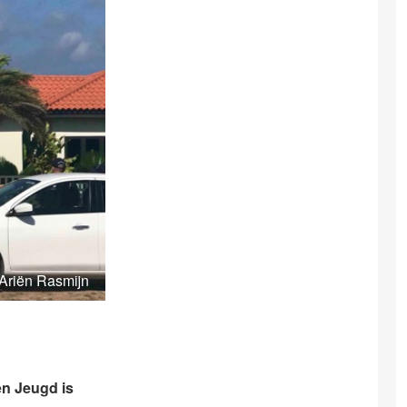
 Ariën Rasmijn
n Jeugd is