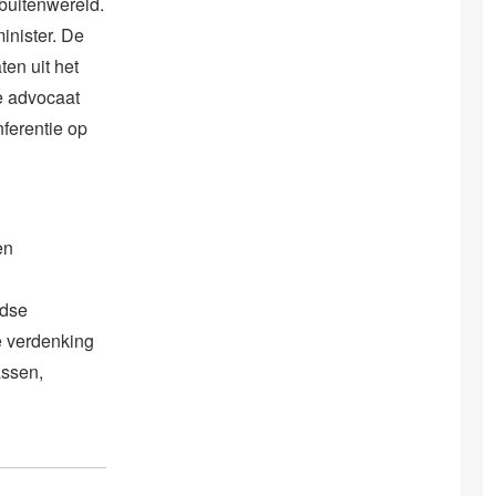
buitenwereld.
inister. De
ten uit het
e advocaat
nferentie op
en
ndse
e verdenking
assen,