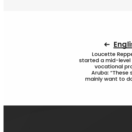
Engli
Loucette Rep
started a mid-level
vocational pr
Aruba: “These 
mainly want to do