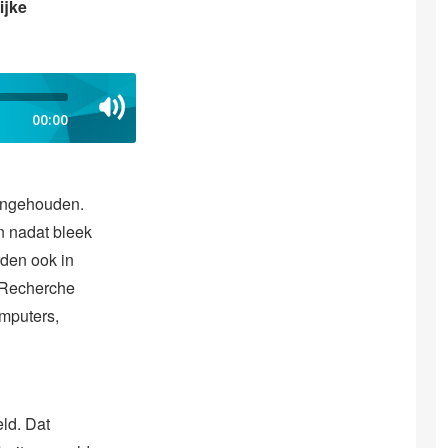
ijke
00:00
angehouden.
n nadat bleek
rden ook in
 Recherche
omputers,
ld. Dat