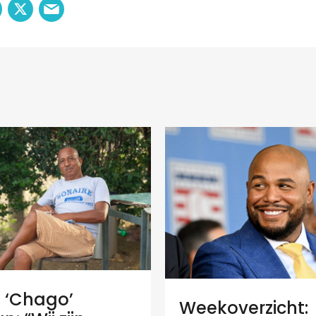
e ‘Chago’
Weekoverzicht: