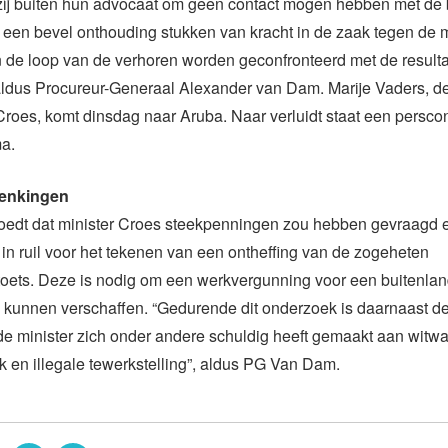
 zij buiten hun advocaat om geen contact mogen hebben met de 
 een bevel onthouding stukken van kracht in de zaak tegen de m
in de loop van de verhoren worden geconfronteerd met de resulta
aldus Procureur-Generaal Alexander van Dam. Marije Vaders, d
Croes, komt dinsdag naar Aruba. Naar verluidt staat een persco
a.
enkingen
edt dat minister Croes steekpenningen zou hebben gevraagd 
n ruil voor het tekenen van een ontheffing van de zogeheten
toets. Deze is nodig om een werkvergunning voor een buitenla
 kunnen verschaffen. “Gedurende dit onderzoek is daarnaast d
de minister zich onder andere schuldig heeft gemaakt aan witw
 en illegale tewerkstelling”, aldus PG Van Dam.