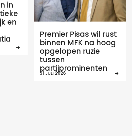
n in
tieke
ijk en
Premier Pisas wil rust
tia
binnen MFK na hoog
opgelopen ruzie
tussen
partijprominenten
31 JULI 2026