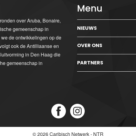
Menu
gronden over Aruba, Bonaire,
NIEUWS
ibische gemeenschap in
n we de ontwikkelingen op de
OVER ONS
volgt ook de Antilliaanse en
luitvorming in Den Haag die
PARTNERS
sche gemeenschap in
© 2026
Caribisch Netwerk - NTR