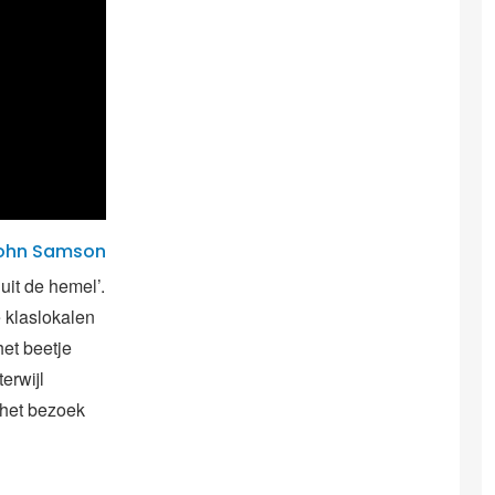
ohn Samson
uit de hemel’.
 klaslokalen
et beetje
erwijl
 het bezoek