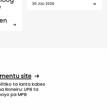
30 JULI 2026
e
ten
mentu site
olítiko ta lanta kabes
a Boneiru: UPB ta
apoyo pa MPB