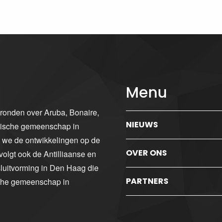
Menu
gronden over Aruba, Bonaire,
NIEUWS
ibische gemeenschap in
n we de ontwikkelingen op de
OVER ONS
volgt ook de Antilliaanse en
luitvorming in Den Haag die
PARTNERS
sche gemeenschap in