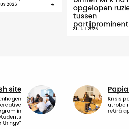
US 2026
opgelopen ruzi
tussen
partijprominen
31 JULI 2026
sh site
Papia
penhagen
Krísis p
 creative
atrobe n
ogram in
retirá 
students
 things”