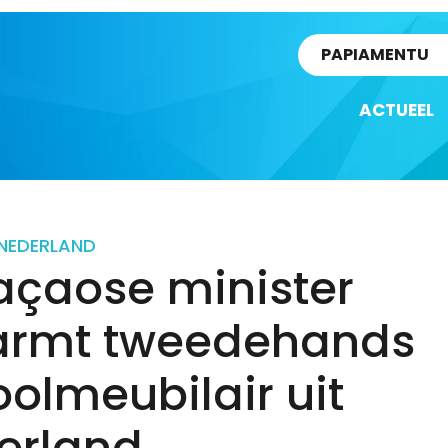
rtikel
PAPIAMENTU
ACTUEEL
NEDERLAND
açaose minister
rmt tweedehands
olmeubilair uit
derland