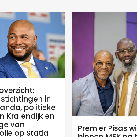
verzicht:
stichtingen in
anda, politieke
 in Kralendijk en
ge van
Premier Pisas wi
olie op Statia
binnen MFK na