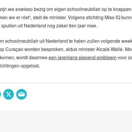
zijn we sowieso bezig om eigen schoolmeubilair op te knappen
men we er niet”, stelt de minister. Volgens stichting Miss IQ kun
pullen uit Nederland nog zeker tien jaar mee.
m schoolmeubilair uit Nederland te halen zullen volgende week
op Curaçao worden besproken, aldus minister Alcalá-Wallé. Moc
ng komen, wordt daarmee
een jarenlang slepend probleem
voor ze
tichtingen opgelost.