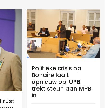
Politieke crisis op
Bonaire laait
opnieuw op: UPB
trekt steun aan MPB
in
l rust
 hoog