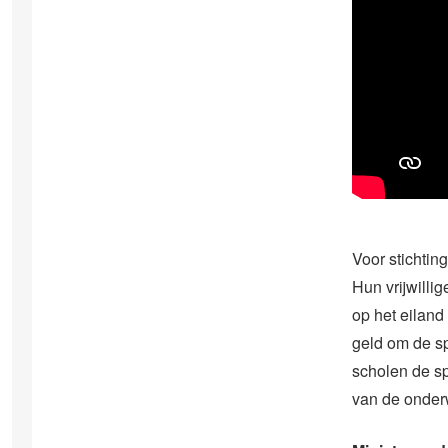
Voor stichtin
Hun vrijwilli
op het eiland
geld om de s
scholen de s
van de onderw