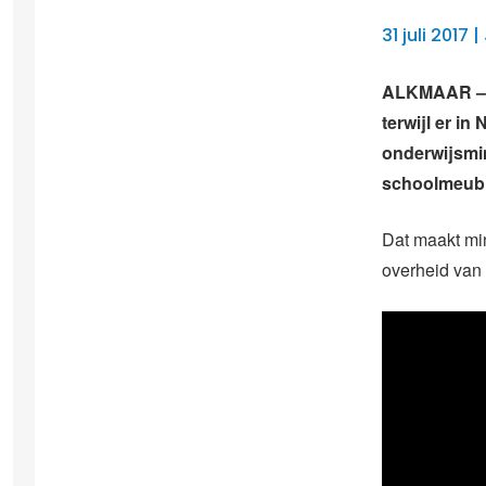
31 juli 2017
ALKMAAR – D
terwijl er 
onderwijsmin
schoolmeubil
Dat maakt min
overheid van 