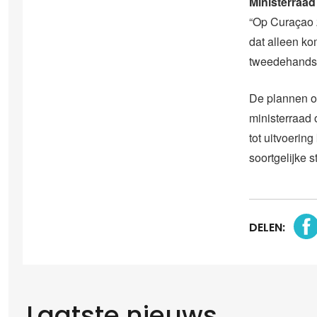
Ministerraad
“Op Curaçao 
dat alleen ko
tweedehands s
De plannen o
ministerraad 
tot uitvoeri
soortgelijke s
DELEN:
Laatste nieuws