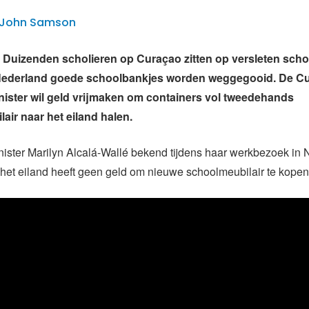
 | John Samson
uizenden scholieren op Curaçao zitten op versleten schoo
in Nederland goede schoolbankjes worden weggegooid. De C
ister wil geld vrijmaken om containers vol tweedehands
air naar het eiland halen.
ister Marilyn Alcalá-Wallé bekend tijdens haar werkbezoek in
het eiland heeft geen geld om nieuwe schoolmeubilair te kopen