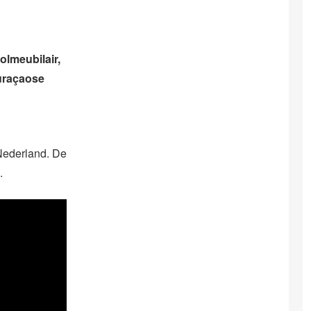
lmeubilair,
uraçaose
 Nederland. De
.