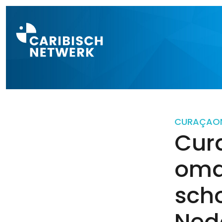
Direct naar a
CURAÇAO
Cur
oma
scho
Ne