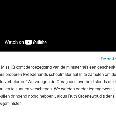
Door J
g Miss IQ komt de toezegging van de minister ‘als een geschenk 
gers proberen tweedehands schoolmateriaal in te zamelen om de
 te verbeteren. “We vroegen de Curaçaose overheid steeds om h
pullen te kunnen verschepen. We worden eerder tegengewerkt, t
pullen dringend nodig hebben”, aldus Ruth Groenewoud tijdens
ijsminister.