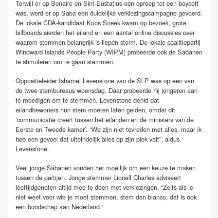
Terwijl er op Bonaire en Sint-Eustatius een oproep tot een boycott
was, werd er op Saba een duidelijke verkiezingscampagne gevoerd.
De lokale CDA-kandidaat Koos Sneek kwam op bezoek, grote
billboards sierden het eiland en een aantal online discussies over
waarom stemmen belangrijk is liepen storm. De lokale coalitiepartij
Windward Islands People Party (WIPM) probeerde ook de Sabanen
te stimuleren om te gaan stemmen.
Oppositieleider Ishamel Levenstone van de SLP was op een van
de twee stembureaus woensdag. Daar probeerde hij jongeren aan
te moedigen om te stemmen. Levenstone denkt dat
eilandbewoners hun stem moeten laten gelden, omdat dit
‘communicatie creërt tussen het eilanden en de ministers van de
Eerste en Tweede kamer’. “We zijn niet tevreden met alles, maar ik
heb een gevoel dat uiteindelijk alles op zijn plek valt”, aldus
Levenstone.
Veel jonge Sabanen vonden het moeilijk om een keuze te maken
tussen de partijen. Jonge stemmer Lionell Charles adviseert
leeftijdgenoten altijd mee te doen met verkiezingen. “Zelfs als je
niet weet voor wie je moet stemmen, stem dan blanco, dat is ook
een boodschap aan Nederland.”