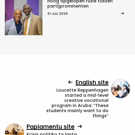
hoog opgelopen ruzie tussen
partijprominenten
31 JULI 2026
English site
Loucette Reppenhagen
started a mid-level
creative vocational
program in Aruba: “These
students mainly want to do
things”
Papiamentu site
Krísis polítiko ta lanta