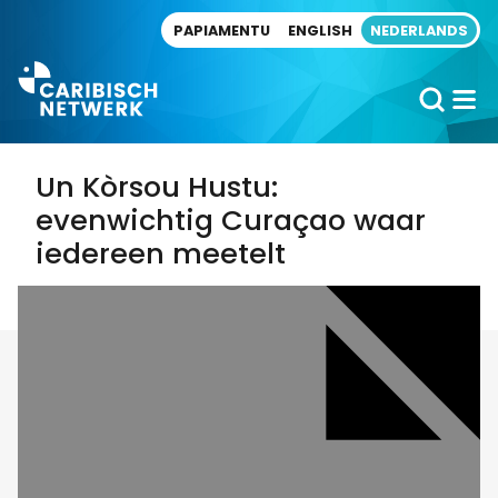
Direct naar artikel
PAPIAMENTU
ENGLISH
NEDERLANDS
Un Kòrsou Hustu:
evenwichtig Curaçao waar
iedereen meetelt