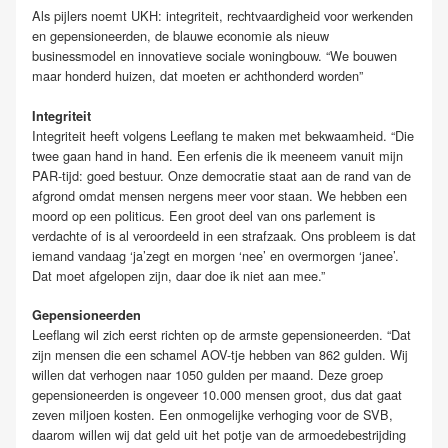
Als pijlers noemt UKH: integriteit, rechtvaardigheid voor werkenden
en gepensioneerden, de blauwe economie als nieuw
businessmodel en innovatieve sociale woningbouw. “We bouwen
maar honderd huizen, dat moeten er achthonderd worden”
Integriteit
Integriteit heeft volgens Leeflang te maken met bekwaamheid. “Die
twee gaan hand in hand. Een erfenis die ik meeneem vanuit mijn
PAR-tijd: goed bestuur. Onze democratie staat aan de rand van de
afgrond omdat mensen nergens meer voor staan. We hebben een
moord op een politicus. Een groot deel van ons parlement is
verdachte of is al veroordeeld in een strafzaak. Ons probleem is dat
iemand vandaag ‘ja’zegt en morgen ‘nee’ en overmorgen ‘janee’.
Dat moet afgelopen zijn, daar doe ik niet aan mee.”
Gepensioneerden
Leeflang wil zich eerst richten op de armste gepensioneerden. “Dat
zijn mensen die een schamel AOV-tje hebben van 862 gulden. Wij
willen dat verhogen naar 1050 gulden per maand. Deze groep
gepensioneerden is ongeveer 10.000 mensen groot, dus dat gaat
zeven miljoen kosten. Een onmogelijke verhoging voor de SVB,
daarom willen wij dat geld uit het potje van de armoedebestrijding