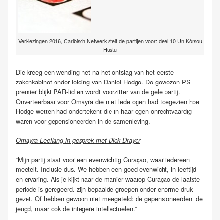
Verkiezingen 2016, Caribisch Netwerk stelt de partijen voor: deel 10 Un Kòrsou
Hustu
Die kreeg een wending net na het ontslag van het eerste
zakenkabinet onder leiding van Daniel Hodge. De gewezen PS-
premier blijkt PAR-lid en wordt voorzitter van de gele partij.
Onverteerbaar voor Omayra die met lede ogen had toegezien hoe
Hodge wetten had ondertekent die in haar ogen onrechtvaardig
waren voor gepensioneerden in de samenleving.
Omayra Leeflang in gesprek met Dick Drayer
“Mijn partij staat voor een evenwichtig Curaçao, waar iedereen
meetelt. Inclusie dus. We hebben een goed evenwicht, in leeftijd
en ervaring. Als je kijkt naar de manier waarop Curaçao de laatste
periode is geregeerd, zijn bepaalde groepen onder enorme druk
gezet. Of hebben gewoon niet meegeteld: de gepensioneerden, de
jeugd, maar ook de integere intellectuelen.”