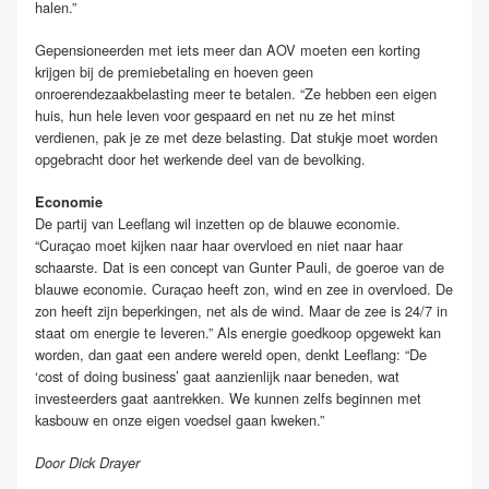
halen.”
Gepensioneerden met iets meer dan AOV moeten een korting
krijgen bij de premiebetaling en hoeven geen
onroerendezaakbelasting meer te betalen. “Ze hebben een eigen
huis, hun hele leven voor gespaard en net nu ze het minst
verdienen, pak je ze met deze belasting. Dat stukje moet worden
opgebracht door het werkende deel van de bevolking.
Economie
De partij van Leeflang wil inzetten op de blauwe economie.
“Curaçao moet kijken naar haar overvloed en niet naar haar
schaarste. Dat is een concept van Gunter Pauli, de goeroe van de
blauwe economie. Curaçao heeft zon, wind en zee in overvloed. De
zon heeft zijn beperkingen, net als de wind. Maar de zee is 24/7 in
staat om energie te leveren.” Als energie goedkoop opgewekt kan
worden, dan gaat een andere wereld open, denkt Leeflang: “De
‘cost of doing business’ gaat aanzienlijk naar beneden, wat
investeerders gaat aantrekken. We kunnen zelfs beginnen met
kasbouw en onze eigen voedsel gaan kweken.”
Door Dick Drayer