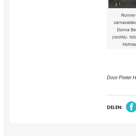
Runner
carnavalsk
Donna Be
(rechts)- fot
Hofma
Door Pieter 
DELEN: