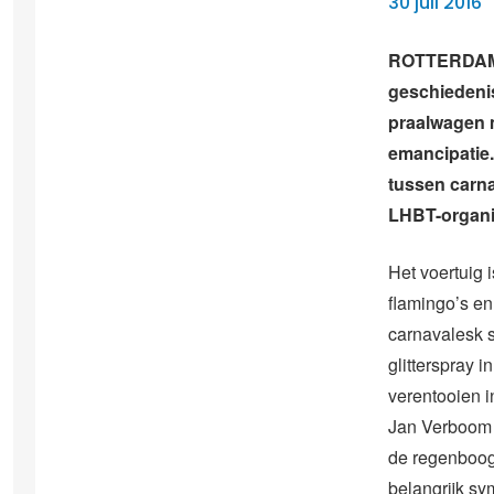
30 juli 2016
ROTTERDAM –
geschiedenis
praalwagen 
emancipatie
tussen carn
LHBT-organi
Het voertuig 
flamingo’s e
carnavalesk s
glitterspray 
verentooien i
Jan Verboom 
de regenboog
belangrijk sy