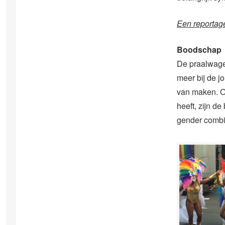
Een reportag
Boodschap
De praalwagen
meer bij de j
van maken. O
heeft, zijn d
gender combi