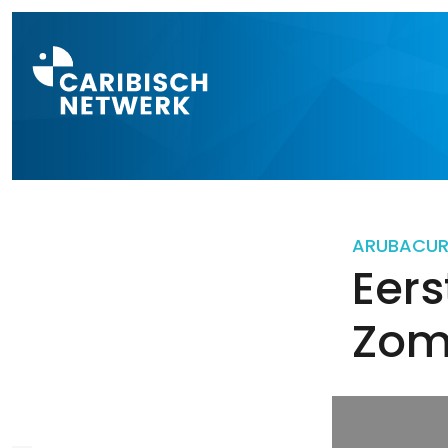
Direct naar a
ARUBA
CU
Eers
Zom