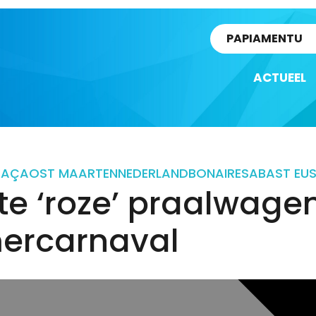
rtikel
PAPIAMENTU
ACTUEEL
RAÇAO
ST MAARTEN
NEDERLAND
BONAIRE
SABA
ST EU
te ‘roze’ praalwage
ercarnaval