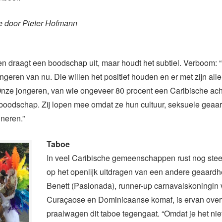
e door Pieter Hofmann
 draagt een boodschap uit, maar houdt het subtiel. Verboom: “
ongeren van nu. Die willen het positief houden en er met zijn all
nze jongeren, van wie ongeveer 80 procent een Caribische ac
e boodschap. Zij lopen mee omdat ze hun cultuur, seksuele geaa
neren.”
Taboe
In veel Caribische gemeenschappen rust nog ste
op het openlijk uitdragen van een andere geaard
Benett (Pasionada), runner-up carnavalskoningin
Curaçaose en Dominicaanse komaf, is ervan overt
praalwagen dit taboe tegengaat. “Omdat je het niet 