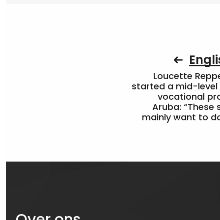
Engli
Loucette Rep
started a mid-level
vocational pr
Aruba: “These 
mainly want to do
Over ons