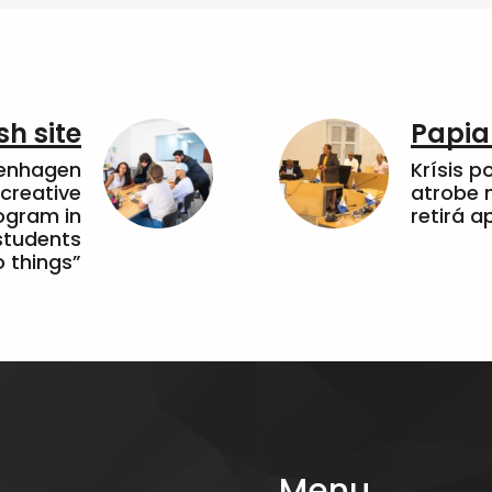
sh site
Papia
penhagen
Krísis p
 creative
atrobe n
ogram in
retirá 
students
 things”
Menu