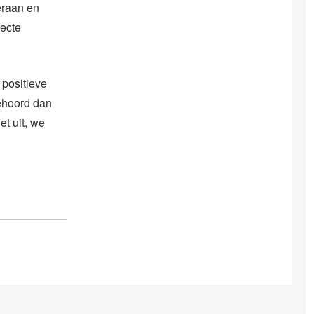
 eraan en
fecte
 positieve
gehoord dan
et uit, we