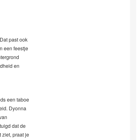
Dat past ook
en een feestje
htergrond
rdheid en
eds een taboe
heid. Dyonna
 van
uigd dat de
ziet, praat je