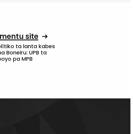
mentu site
olítiko ta lanta kabes
a Boneiru: UPB ta
apoyo pa MPB