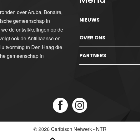
gronden over Aruba, Bonaire,
NIEUWS
ibische gemeenschap in
n we de ontwikkelingen op de
OVER ONS
volgt ook de Antilliaanse en
luitvorming in Den Haag die
PARTNERS
sche gemeenschap in
© 2026
Caribisch Netwerk - NTR