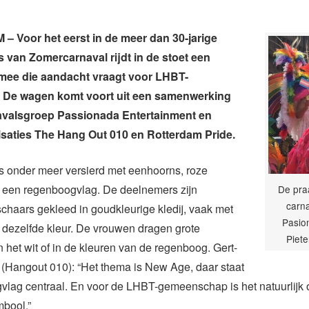
 Voor het eerst in de meer dan 30-jarige
 van Zomercarnaval rijdt in de stoet een
mee die aandacht vraagt voor LHBT-
. De wagen komt voort uit een samenwerking
avalsgroep Passionada Entertainment en
saties The Hang Out 010 en Rotterdam Pride.
is onder meer versierd met eenhoorns, roze
n een regenboogvlag. De deelnemers zijn
De pra
carn
chaars gekleed in goudkleurige kledij, vaak met
Pasion
in dezelfde kleur. De vrouwen dragen grote
Piet
n het wit of in de kleuren van de regenboog. Gert-
(Hangout 010): “Het thema is New Age, daar staat
vlag centraal. En voor de LHBT-gemeenschap is het natuurlijk 
mbool.”