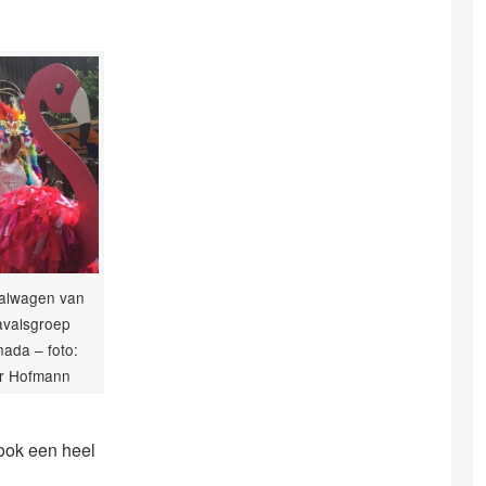
alwagen van
avalsgroep
ada – foto:
er Hofmann
ook een heel