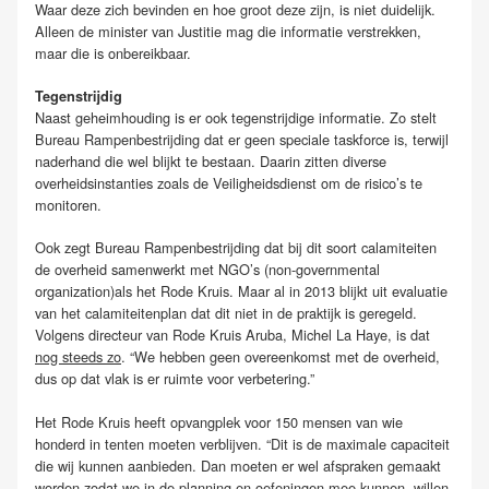
Waar deze zich bevinden en hoe groot deze zijn, is niet duidelijk.
Alleen de minister van Justitie mag die informatie verstrekken,
maar die is onbereikbaar.
Tegenstrijdig
Naast geheimhouding is er ook tegenstrijdige informatie. Zo stelt
Bureau Rampenbestrijding dat er geen speciale taskforce is, terwijl
naderhand die wel blijkt te bestaan. Daarin zitten diverse
overheidsinstanties zoals de Veiligheidsdienst om de risico’s te
monitoren.
Ook zegt Bureau Rampenbestrijding dat bij dit soort calamiteiten
de overheid samenwerkt met NGO’s (non-governmental
organization)als het Rode Kruis. Maar al in 2013 blijkt uit evaluatie
van het calamiteitenplan dat dit niet in de praktijk is geregeld.
Volgens directeur van Rode Kruis Aruba, Michel La Haye, is dat
nog steeds zo
. “We hebben geen overeenkomst met de overheid,
dus op dat vlak is er ruimte voor verbetering.”
Het Rode Kruis heeft opvangplek voor 150 mensen van wie
honderd in tenten moeten verblijven. “Dit is de maximale capaciteit
die wij kunnen aanbieden. Dan moeten er wel afspraken gemaakt
worden zodat we in de planning en oefeningen mee kunnen, willen