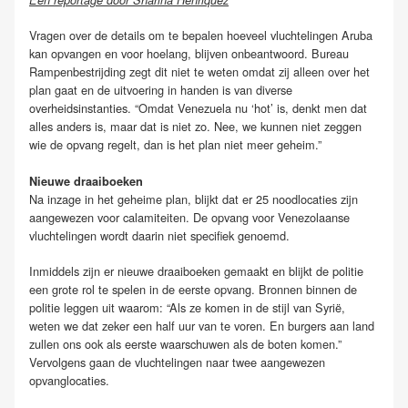
Een reportage door Sharina Henriquez
Vragen over de details om te bepalen hoeveel vluchtelingen Aruba
kan opvangen en voor hoelang, blijven onbeantwoord. Bureau
Rampenbestrijding zegt dit niet te weten omdat zij alleen over het
plan gaat en de uitvoering in handen is van diverse
overheidsinstanties. “Omdat Venezuela nu ‘hot’ is, denkt men dat
alles anders is, maar dat is niet zo. Nee, we kunnen niet zeggen
wie de opvang regelt, dan is het plan niet meer geheim.”
Nieuwe draaiboeken
Na inzage in het geheime plan, blijkt dat er 25 noodlocaties zijn
aangewezen voor calamiteiten. De opvang voor Venezolaanse
vluchtelingen wordt daarin niet specifiek genoemd.
Inmiddels zijn er nieuwe draaiboeken gemaakt en blijkt de politie
een grote rol te spelen in de eerste opvang. Bronnen binnen de
politie leggen uit waarom: “Als ze komen in de stijl van Syrië,
weten we dat zeker een half uur van te voren. En burgers aan land
zullen ons ook als eerste waarschuwen als de boten komen.”
Vervolgens gaan de vluchtelingen naar twee aangewezen
opvanglocaties.