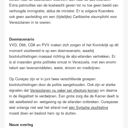
Extra patrouilles van de kustwacht geven tot nu toe geen beeld van
verhoogde immigratie, aldus de minister. Er is volgens Koenders
ook geen aanleiding om een (tijdelijke) Caribische visumplicht voor
Venezolanen in te voeren.
Doemscenario
VVD, D66, CDA en PVV maken zich zorgen of het Koninkrijk op dit
moment voorbereid is op een doemscenario, waarbij
bootvluchtelingen massaal richting de abc-eilanden vertrekken. Er
is al maanden grote politieke onrust in Venezuela, met een enorm
tekort aan levensmiddelen, water, stroom en medicijnen.
Op Curaçao zijn er in juni twee verschillende groepen
bootvluchtelingen door de politie aangehouden. Ook zijn er sterke
signalen dat
Venezolanen nu vaker per vliegtuig komen
om daarna
in de illegaliteit te verdwijnen. Een grote zorg die de Kamer deelt is
dat asielbeleid en -wetgeving op de eilanden ontbreken. Curaçaose
wist onlangs niet wat het eiland met
één Syrische vluchteling
moest doen en besloot hem op te sluiten.
Nauw overleg