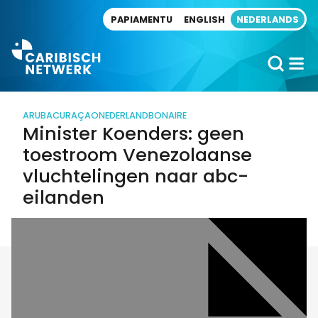
Direct naar artikel
PAPIAMENTU
ENGLISH
NEDERLANDS
ARUBA
CURAÇAO
NEDERLAND
BONAIRE
Minister Koenders: geen
toestroom Venezolaanse
vluchtelingen naar abc-
eilanden