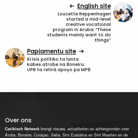
English site
Loucette Reppenhagen
started a mid-level
creative vocational
program in Aruba: “These
students mainly want to do
things”
Papiamentu site
Krísis polítiko ta lanta
kabes atrobe na Boneiru:
UPB ta retirá apoyo pa MPB
Over ons
brengt nieuws, actualiteiten en achtergronden over
Caribisch Netwerk
Aruba, Bonaire, Curaçao, Saba, Sint Eustatius en Sint Maarten en de