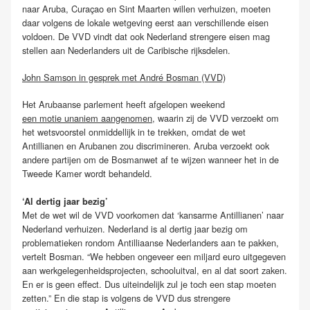
naar Aruba, Curaçao en Sint Maarten willen verhuizen, moeten
daar volgens de lokale wetgeving eerst aan verschillende eisen
voldoen. De VVD vindt dat ook Nederland strengere eisen mag
stellen aan Nederlanders uit de Caribische rijksdelen.
John Samson in gesprek met André Bosman (VVD)
Het Arubaanse parlement heeft afgelopen weekend
een motie unaniem aangenomen
, waarin zij de VVD verzoekt om
het wetsvoorstel onmiddellijk in te trekken, omdat de wet
Antillianen en Arubanen zou discrimineren. Aruba verzoekt ook
andere partijen om de Bosmanwet af te wijzen wanneer het in de
Tweede Kamer wordt behandeld.
‘Al dertig jaar bezig’
Met de wet wil de VVD voorkomen dat ‘kansarme Antillianen’ naar
Nederland verhuizen. Nederland is al dertig jaar bezig om
problematieken rondom Antilliaanse Nederlanders aan te pakken,
vertelt Bosman. “We hebben ongeveer een miljard euro uitgegeven
aan werkgelegenheidsprojecten, schooluitval, en al dat soort zaken.
En er is geen effect. Dus uiteindelijk zul je toch een stap moeten
zetten.” En die stap is volgens de VVD dus strengere