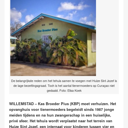
De belangrijkste reden om het tehuis samen te voegen met Huize Sint Jozef is
de lage bezettingsgraad. Toch is het aantal tienermoeders op Curaçao niet
gedaald. Foto: Elisa Koek
WILLEMSTAD – Kas Broeder Pius (KBP) moet verhuizen. Het
opvanghuis voor tienermoeders begeleidt sinds 1987 jonge
meiden tijdens en na hun zwangerschap in een huiselijke,
privé sfeer. Het tehuis wordt verplaatst naar het terrein van
Huize Sint Jozef, een internaat voor kinderen tussen vier en