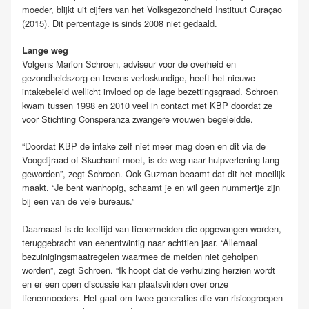
moeder, blijkt uit cijfers van het Volksgezondheid Instituut Curaçao
(2015). Dit percentage is sinds 2008 niet gedaald.
Lange weg
Volgens Marion Schroen, adviseur voor de overheid en
gezondheidszorg en tevens verloskundige, heeft het nieuwe
intakebeleid wellicht invloed op de lage bezettingsgraad. Schroen
kwam tussen 1998 en 2010 veel in contact met KBP doordat ze
voor Stichting Consperanza zwangere vrouwen begeleidde.
“Doordat KBP de intake zelf niet meer mag doen en dit via de
Voogdijraad of Skuchami moet, is de weg naar hulpverlening lang
geworden”, zegt Schroen. Ook Guzman beaamt dat dit het moeilijk
maakt. “Je bent wanhopig, schaamt je en wil geen nummertje zijn
bij een van de vele bureaus.”
Daarnaast is de leeftijd van tienermeiden die opgevangen worden,
teruggebracht van eenentwintig naar achttien jaar. “Allemaal
bezuinigingsmaatregelen waarmee de meiden niet geholpen
worden”, zegt Schroen. “Ik hoopt dat de verhuizing herzien wordt
en er een open discussie kan plaatsvinden over onze
tienermoeders. Het gaat om twee generaties die van risicogroepen