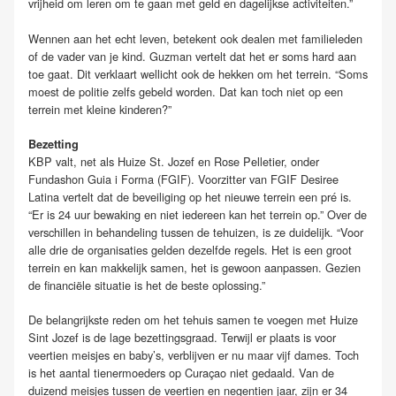
vrijheid om leren om te gaan met geld en dagelijkse activiteiten.”
Wennen aan het echt leven, betekent ook dealen met familieleden
of de vader van je kind. Guzman vertelt dat het er soms hard aan
toe gaat. Dit verklaart wellicht ook de hekken om het terrein. “Soms
moest de politie zelfs gebeld worden. Dat kan toch niet op een
terrein met kleine kinderen?”
Bezetting
KBP valt, net als Huize St. Jozef en Rose Pelletier, onder
Fundashon Guia i Forma (FGIF). Voorzitter van FGIF Desiree
Latina vertelt dat de beveiliging op het nieuwe terrein een pré is.
“Er is 24 uur bewaking en niet iedereen kan het terrein op.” Over de
verschillen in behandeling tussen de tehuizen, is ze duidelijk. “Voor
alle drie de organisaties gelden dezelfde regels. Het is een groot
terrein en kan makkelijk samen, het is gewoon aanpassen. Gezien
de financiële situatie is het de beste oplossing.”
De belangrijkste reden om het tehuis samen te voegen met Huize
Sint Jozef is de lage bezettingsgraad. Terwijl er plaats is voor
veertien meisjes en baby’s, verblijven er nu maar vijf dames. Toch
is het aantal tienermoeders op Curaçao niet gedaald. Van de
duizend meisjes tussen de veertien en negentien jaar, zijn er 34