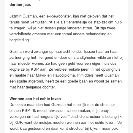
dertien jaar.
Jazmin Guzman, een ex-bewoonster, kan niet geloven dat het
tehuis moet verhuizen. “Als je als tienermeisje de stap zet om hulp
te vragen, wil je niet tussen jonge kinderen zitten. Dit zijn twee
verschillende groepen met een totaal andere behandeling en
begeleiding.”
Guzman werd zwanger op haar achttiende. Tussen haar en haar
partner ging het niet goed en door omstandigheden wilde ze niet bij
haar moeder wonen. Ze had geen geld voor een eigen huis dus
klopte ze bij KBP aan. Ze verbleef enkele jaren in het opvanghuis
en haalde haar Mavo- en Havodiploma. Inmiddels heeft Guzman
een studie afgerond, heeft ze een goede baan en woont ze samen
met haar tienjarige dochter.
Wennen aan het echte leven
De eerste maanden had Guzman het moeilijk met de structuur
binnen KBP. “Ik moest afwassen, schoonmaken, mijn baby
verzorgen en had nergens tijd voor.” Juist die structuur is belangrijk
bij KBP, want de meisjes moeten wennen aan het echte leven. “Je
wordt klaargestoomd en daar komt structuur bij kijken, maar ook