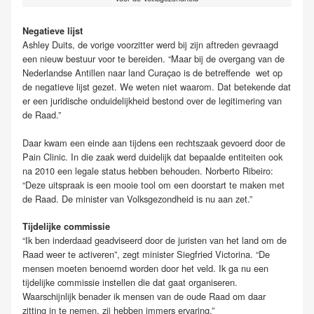
Negatieve lijst
Ashley Duits, de vorige voorzitter werd bij zijn aftreden gevraagd
een nieuw bestuur voor te bereiden. “Maar bij de overgang van de
Nederlandse Antillen naar land Curaçao is de betreffende wet op
de negatieve lijst gezet. We weten niet waarom. Dat betekende dat
er een juridische onduidelijkheid bestond over de legitimering van
de Raad.”
Daar kwam een einde aan tijdens een rechtszaak gevoerd door de
Pain Clinic. In die zaak werd duidelijk dat bepaalde entiteiten ook
na 2010 een legale status hebben behouden. Norberto Ribeiro:
“Deze uitspraak is een mooie tool om een doorstart te maken met
de Raad. De minister van Volksgezondheid is nu aan zet.”
Tijdelijke commissie
“Ik ben inderdaad geadviseerd door de juristen van het land om de
Raad weer te activeren”, zegt minister Siegfried Victorina. “De
mensen moeten benoemd worden door het veld. Ik ga nu een
tijdelijke commissie instellen die dat gaat organiseren.
Waarschijnlijk benader ik mensen van de oude Raad om daar
zitting in te nemen. zij hebben immers ervaring.”