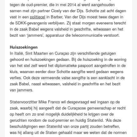
tegen de oud-premier, die in mei 2014 al werd aangehouden
samen met zijn partner Cicely van der Dijs. Schotte zat acht dagen
vast in een
politiecel
in Barber, Van der Dijs moest twee dagen in
de SDKK-gevangenis verblijven. Zij staat morgen eveneens terecht
in de zaak Babel wegens valsheid in geschrifte, witwassen en het
bezit van ‘jammers’, apparatuur die telecommunicatie verstoort.
Huiszoekingen
In Italië, Sint Maarten en Curaçao zijn verschillende getuigen
gehoord en huiszoekingen gedaan. Bij de huiszoeking in de woning
van het stel zelf werd het diplomatieke paspoort aangetroffen in de
kluis, waarvan eerder door Schotte aangifte werd gedaan wegens
verlies. Ook deze vermeende valse aangifte is een aanklacht in de
zaak Babel, naast witwassen, valsheid in geschrifte en het bezit
van jammers.
Statenvoorzitter Mike Franco wil desgevraagd wel ingaan op de
zaak, waarbij hij aangeeft dat de Curaçaose gemeenschap er recht
op heeft om zo snel mogelijk duidelijkheid te krijgen over de
geruchten rondom de oud-premier en huidig Statenlid. “Als deze
beschuldigingen een Statenlid van onze partij zouden betreffen,
was hij allang uit de Staten gehaald maar we weten dat de normen