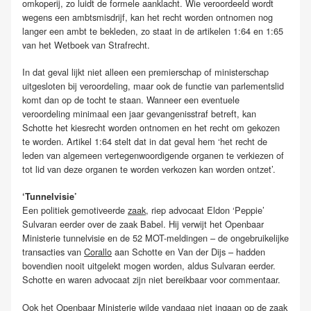
omkoperij, zo luidt de formele aanklacht. Wie veroordeeld wordt
wegens een ambtsmisdrijf, kan het recht worden ontnomen nog
langer een ambt te bekleden, zo staat in de artikelen 1:64 en 1:65
van het Wetboek van Strafrecht.
In dat geval lijkt niet alleen een premierschap of ministerschap
uitgesloten bij veroordeling, maar ook de functie van parlementslid
komt dan op de tocht te staan. Wanneer een eventuele
veroordeling minimaal een jaar gevangenisstraf betreft, kan
Schotte het kiesrecht worden ontnomen en het recht om gekozen
te worden. Artikel 1:64 stelt dat in dat geval hem ‘het recht de
leden van algemeen vertegenwoordigende organen te verkiezen of
tot lid van deze organen te worden verkozen kan worden ontzet’.
‘Tunnelvisie’
Een politiek gemotiveerde
zaak
, riep advocaat Eldon ‘Peppie’
Sulvaran eerder over de zaak Babel. Hij verwijt het Openbaar
Ministerie tunnelvisie en de 52 MOT-meldingen – de ongebruikelijke
transacties van
Corallo
aan Schotte en Van der Dijs – hadden
bovendien nooit uitgelekt mogen worden, aldus Sulvaran eerder.
Schotte en waren advocaat zijn niet bereikbaar voor commentaar.
Ook het Openbaar Ministerie wilde vandaag niet ingaan op de zaak