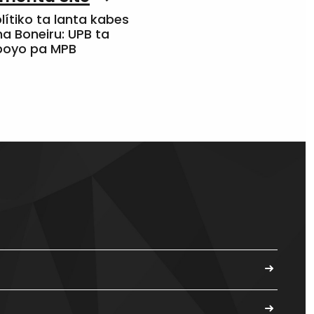
olítiko ta lanta kabes
a Boneiru: UPB ta
apoyo pa MPB