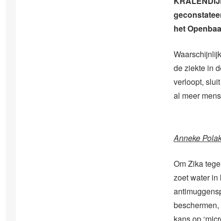
KRALENDIJK 
geconstatee
het Openbaa
Waarschijnlij
de ziekte in
verloopt, slu
al meer mens
Anneke Polak
Om Zika tegen
zoet water in
antimuggensp
beschermen, o
kans op ‘micr