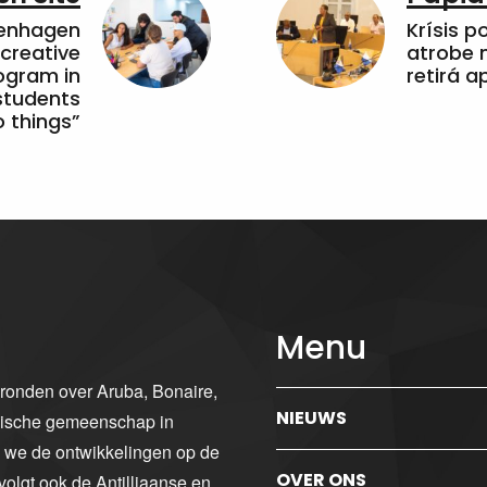
penhagen
Krísis p
 creative
atrobe n
ogram in
retirá 
students
 things”
Menu
gronden over Aruba, Bonaire,
NIEUWS
ibische gemeenschap in
n we de ontwikkelingen op de
OVER ONS
volgt ook de Antilliaanse en