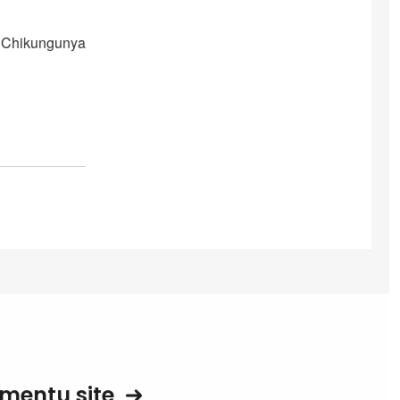
n Chikungunya
mentu site