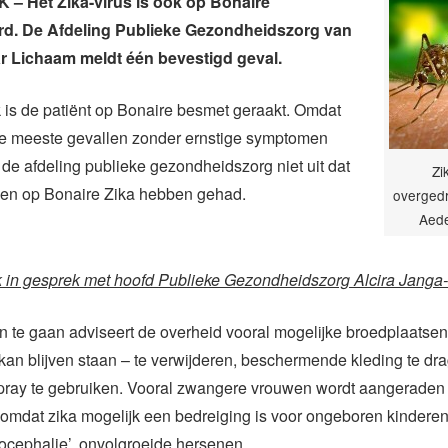
– Het Zika-virus is ook op Bonaire
rd. De Afdeling Publieke Gezondheidszorg van
r Lichaam meldt één bevestigd geval.
k is de patiënt op Bonaire besmet geraakt. Omdat
 de meeste gevallen zonder ernstige symptomen
it de afdeling publieke gezondheidszorg niet uit dat
Zi
en op Bonaire Zika hebben gehad.
overged
Aede
 in gesprek met hoofd Publieke Gezondheidszorg Alcira Janga
 te gaan adviseert de overheid vooral mogelijke broedplaatsen
 kan blijven staan – te verwijderen, beschermende kleding te dr
ray te gebruiken. Vooral zwangere vrouwen wordt aangeraden 
mdat zika mogelijk een bedreiging is voor ongeboren kinderen.
ocephalie’, onvolgroeide hersenen.