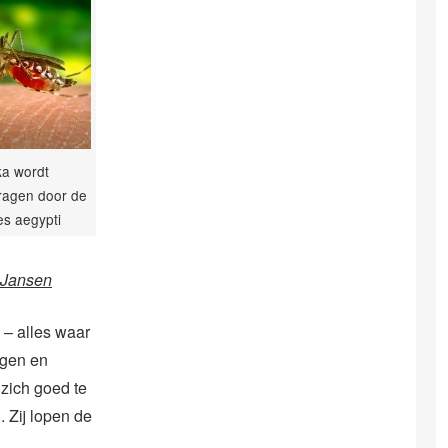
ka wordt
ragen door de
s aegypti
-Jansen
 – alles waar
agen en
zich goed te
 Zij lopen de