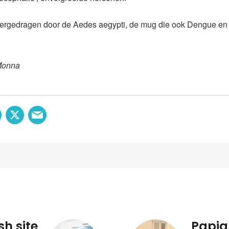
vergedragen door de Aedes aegypti, de mug die ook Dengue e
Monna
sh site
Papia