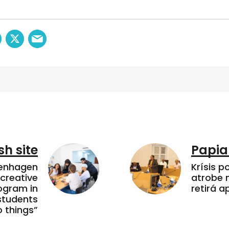
sh site
Papia
penhagen
Krísis p
 creative
atrobe n
ogram in
retirá 
students
 things”