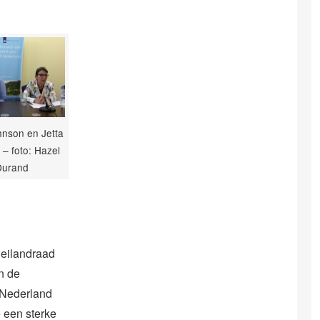
hnson en Jetta
 – foto: Hazel
Durand
 eilandraad
n de
h Nederland
 een sterke