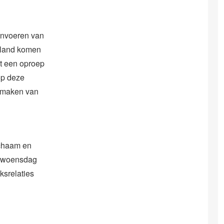
 invoeren van
erland komen
et een oproep
op deze
e maken van
ichaam en
gt woensdag
ksrelaties