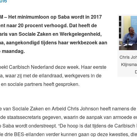
016
– Het minimumloon op Saba wordt in 2017
nt naar 20 procent verhoogd. Dat heeft de
aris van Sociale Zaken en Werkgelegenheid,
ma, aangekondigd tijdens haar werkbezoek aan
op maandag.
Chris Jo
Klijnsma
oekt Caribisch Nederland deze week. Haar eerste
, waar zij met de eilandraad, werkgevers in de
r en sociale partners heeft gesproken.
 van Sociale Zaken en Arbeid Chris Johnson heeft namens de
n de staatssecretaris gegeven, waarin de aanpak van armoede e
 Saba wordt onderstreept. “De hoop is dat tijdens de Caribisc
de drie BES-eilanden verder kunnen gaan op deze kwesties, die