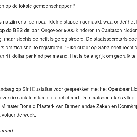
en op de lokale gemeenschappen.”
sma zijn er al een paar kleine stappen gemaakt, waaronder het
 op de BES dit jaar. Ongeveer 5000 kinderen in Caribisch Ned
, maar slechts de helft is geregistreerd. De staatssecretaris do
rs om zich snel te registreren. “Elke ouder op Saba heeft recht 
n 41 dollar per kind per maand. Het is belangrijk om gebruik t
vandaag op Sint Eustatius voor gesprekken met het Openbaar L
over de sociale situatie op het eiland. De staatssecretaris vlie
 Minister Ronald Plasterk van Binnenlandse Zaken en Koninkrij
 volgende week.
Durand