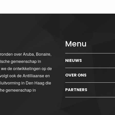
Menu
gronden over Aruba, Bonaire,
NIEUWS
ibische gemeenschap in
n we de ontwikkelingen op de
OVER ONS
volgt ook de Antilliaanse en
luitvorming in Den Haag die
PARTNERS
sche gemeenschap in