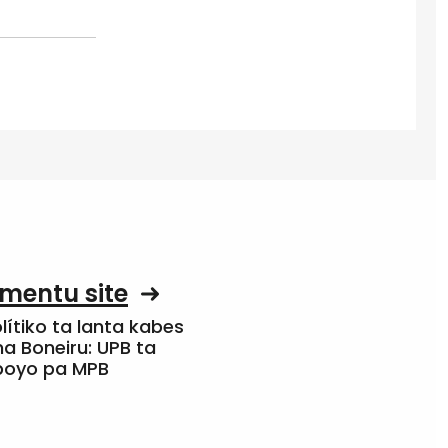
mentu site
olítiko ta lanta kabes
a Boneiru: UPB ta
apoyo pa MPB