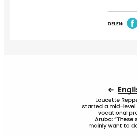
DELEN:
Engli
Loucette Rep
started a mid-level
vocational pr
Aruba: “These 
mainly want to do