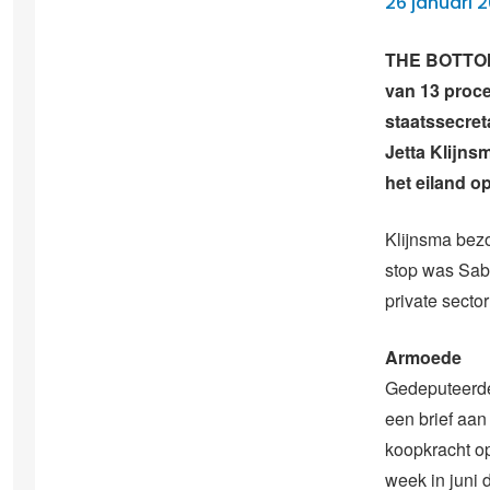
26 januari 2
THE BOTTOM 
van 13 proce
staatssecret
Jetta Klijns
het eiland 
Klijnsma bez
stop was Saba
private secto
Armoede
Gedeputeerde
een brief aa
koopkracht op
week in juni 