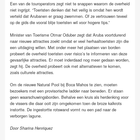
Een van de touroperators zegt niet te snappen waarom de overheid
niet ingrijpt. “Toeristen denken dat het veilig is omdat hen wordt
verteld dat Arubanen er graag zwemmen. Of ze vertrouwen teveel
op de gids die vooral blije toeristen wil voor hogere tips.”
Minister van Toerisme Otmar Oduber zegt dat Aruba voortdurend
naar nieuwe attracties zoekt omdat er veel herhaaltoeristen zijn die
een uitdaging willen. Met onder meer het plaatsen van borden
probeert de overheid toeristen over risico’s te informeren van deze
gevaarlijke attracties. Er moet inderdaad nog meer gedaan worden,
zegt hij. De overheid probeert ook met alternatieven te komen,
zoals culturele attracties.
Om de nieuwe Natural Pool bij Boca Mahos te zien, moeten
bezoekers met een provisorische ladder naar beneden. Er staan
geen waarschuwingsborden. Behalve een kruis als herdenking voor
de vissers die daar ooit zijn omgekomen toen de broze kalkrots
instortte. De ingestortte rotswand vormt nu een pad naar de
verborgen lagune.
Door Sharina Henriquez