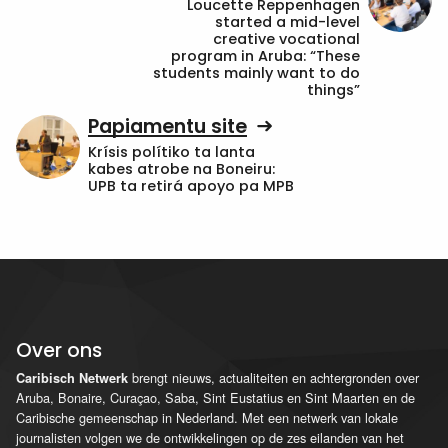
Loucette Reppenhagen
started a mid-level
creative vocational
program in Aruba: “These
students mainly want to do
things”
Papiamentu site
Krísis polítiko ta lanta
kabes atrobe na Boneiru:
UPB ta retirá apoyo pa MPB
Over ons
brengt nieuws, actualiteiten en achtergronden over
Caribisch Netwerk
Aruba, Bonaire, Curaçao, Saba, Sint Eustatius en Sint Maarten en de
Caribische gemeenschap in Nederland. Met een netwerk van lokale
journalisten volgen we de ontwikkelingen op de zes eilanden van het