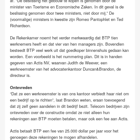
af. “De beslissing het gebouw te kopen is genomen door de
minister van Toerisme en Economische Zaken. In dit geval is de
beslissing genomen door twee ministers, niet door mij.” De
(voormalige) ministers in kwestie zijn Romeo Pantophlet en Ted
Richardson.
De Rekenkamer noemt het verder merkwaardig dat BTP tien
werknemers heeft en dat vier van hen managers zijn. Bovendien
besteedt BTP veel werk uit dat goedkoper binnenshuis gedaan kan
worden. Een voorbeeld is het nummering plan. Dit is in handen
gegeven van Actis NV, waarvan Judith de Weever, een
werkneemster van het advocatenkantoor Duncan&Brandon, de
directeur is.
Ontevreden
“Dat ze een werkneemster is van ons kantoor verbiedt haar niet om
een bedrijf op te richten”, laat Brandon weten, eraan toevoegend
dat zij zelf geen aandelen in dit bedrijf bezit. Telecom bedrijven zijn
ontevreden over de constructie omdat ze niet alleen hun
rekeningen aan BTP moeten betalen, maar ook een fee aan Actis.
Actis betaalt BTP een fee van 25.000 dollar per jaar voor het
genoegen deze rekeningen te mogen afhandelen.