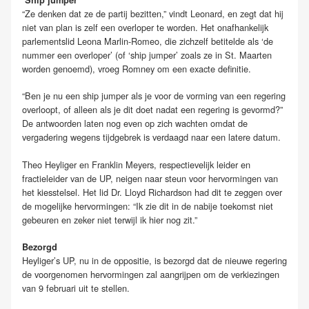
‘Ship jumper’
“Ze denken dat ze de partij bezitten,” vindt Leonard, en zegt dat hij
niet van plan is zelf een overloper te worden. Het onafhankelijk
parlementslid Leona Marlin-Romeo, die zichzelf betitelde als ‘de
nummer een overloper’ (of ‘ship jumper’ zoals ze in St. Maarten
worden genoemd), vroeg Romney om een exacte definitie.
“Ben je nu een ship jumper als je voor de vorming van een regering
overloopt, of alleen als je dit doet nadat een regering is gevormd?”
De antwoorden laten nog even op zich wachten omdat de
vergadering wegens tijdgebrek is verdaagd naar een latere datum.
Theo Heyliger en Franklin Meyers, respectievelijk leider en
fractieleider van de UP, neigen naar steun voor hervormingen van
het kiesstelsel. Het lid Dr. Lloyd Richardson had dit te zeggen over
de mogelijke hervormingen: “Ik zie dit in de nabije toekomst niet
gebeuren en zeker niet terwijl ik hier nog zit.”
Bezorgd
Heyliger’s UP, nu in de oppositie, is bezorgd dat de nieuwe regering
de voorgenomen hervormingen zal aangrijpen om de verkiezingen
van 9 februari uit te stellen.