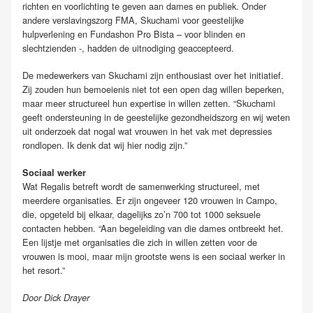
richten en voorlichting te geven aan dames en publiek. Onder
andere verslavingszorg FMA, Skuchami voor geestelijke
hulpverlening en Fundashon Pro Bista – voor blinden en
slechtzienden -, hadden de uitnodiging geaccepteerd.
De medewerkers van Skuchami zijn enthousiast over het initiatief.
Zij zouden hun bemoeienis niet tot een open dag willen beperken,
maar meer structureel hun expertise in willen zetten. “Skuchami
geeft ondersteuning in de geestelijke gezondheidszorg en wij weten
uit onderzoek dat nogal wat vrouwen in het vak met depressies
rondlopen. Ik denk dat wij hier nodig zijn.”
Sociaal werker
Wat Regalis betreft wordt de samenwerking structureel, met
meerdere organisaties. Er zijn ongeveer 120 vrouwen in Campo,
die, opgeteld bij elkaar, dagelijks zo’n 700 tot 1000 seksuele
contacten hebben. “Aan begeleiding van die dames ontbreekt het.
Een lijstje met organisaties die zich in willen zetten voor de
vrouwen is mooi, maar mijn grootste wens is een sociaal werker in
het resort.”
Door Dick Drayer