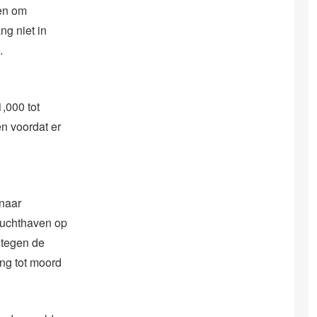
en om
ng niet in
.
1,000 tot
en voordat er
naar
 luchthaven op
 tegen de
ing tot moord