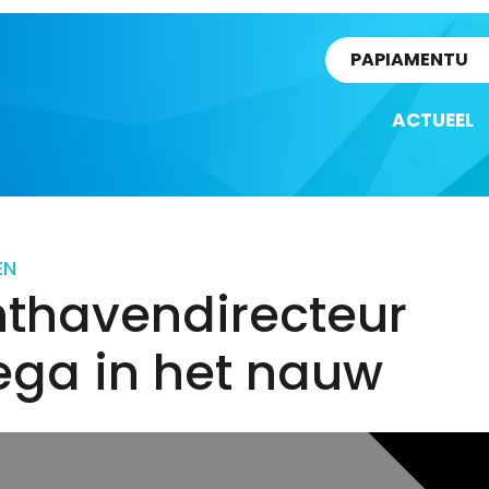
rtikel
PAPIAMENTU
ACTUEEL
EN
hthavendirecteur
ega in het nauw