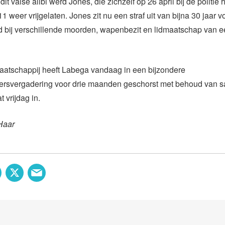
it valse alibi werd Jones, die zichzelf op 26 april bij de politie
 weer vrijgelaten. Jones zit nu een straf uit van bijna 30 jaar vo
d bij verschillende moorden, wapenbezit en lidmaatschap van e
aatschappij heeft Labega vandaag in een bijzondere
rsvergadering voor drie maanden geschorst met behoud van sa
 vrijdag in.
Haar