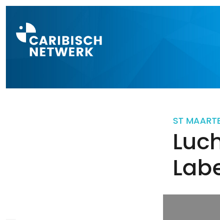
Direct naar a
ST MAART
Luc
Lab