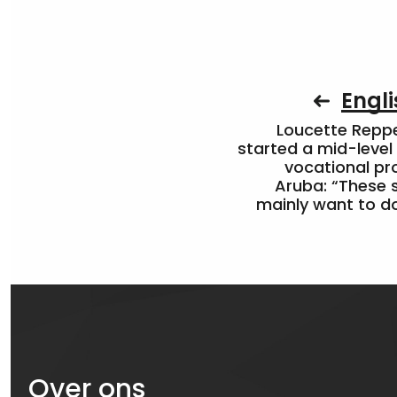
Engli
Loucette Rep
started a mid-level
vocational pr
Aruba: “These 
mainly want to do
Over ons