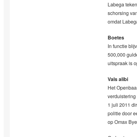
Labega teken
schorsing van
omdat Labega 
Boetes
In functie bl
500,000 gulde
uitspraak is
Vals alibi
Het Openbaar
verduistering
1 juli 2011 d
politie door 
op Omax Bye 