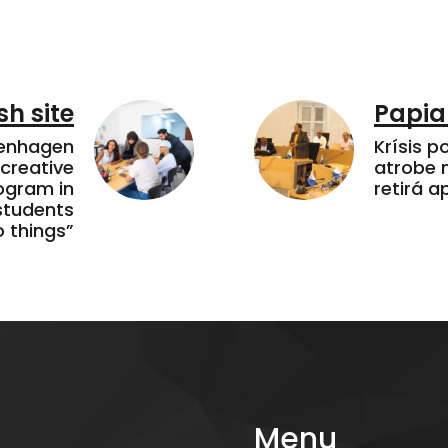
sh site
Papia
penhagen
Krísis p
 creative
atrobe n
ogram in
retirá 
students
 things”
Menu