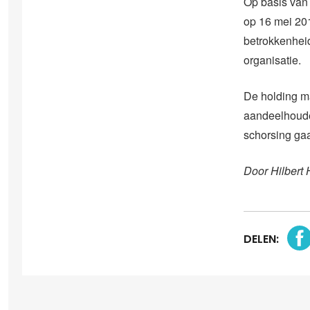
Op basis van d
op 16 mei 2011
betrokkenhei
organisatie.
De holding m
aandeelhoude
schorsing gaat
Door Hilbert 
DELEN: