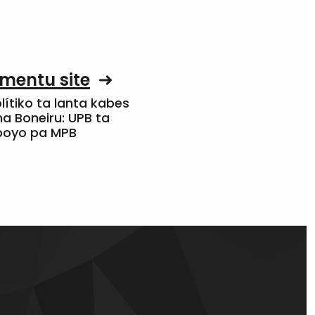
mentu site
olítiko ta lanta kabes
a Boneiru: UPB ta
apoyo pa MPB