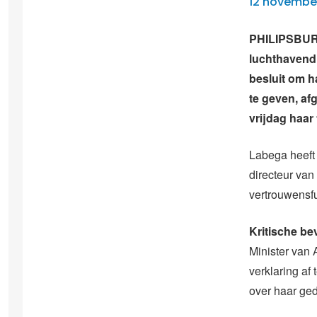
12 novembe
PHILIPSBURG
luchthavendi
besluit om 
te geven, a
vrijdag haar 
Labega heeft 
directeur van
vertrouwensfu
Kritische be
Minister van
verklaring af
over haar gedr