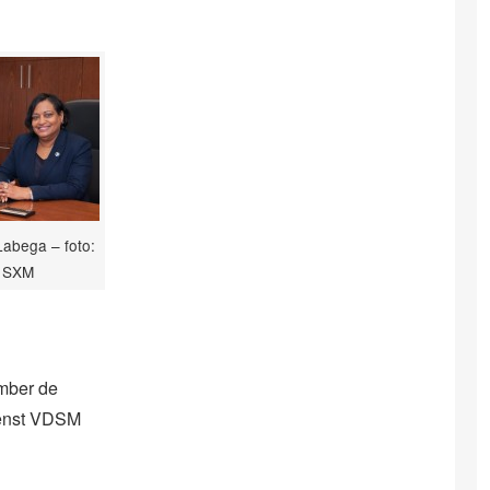
abega – foto:
SXM
ember de
dienst VDSM