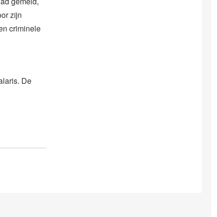
 had gemeld,
or zijn
en criminele
laris. De