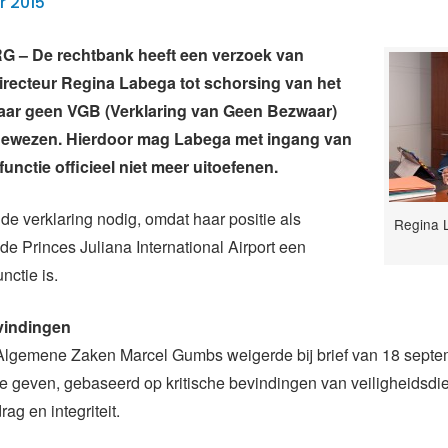
r 2015
 – De rechtbank heeft een verzoek van
recteur Regina Labega tot schorsing van het
haar geen VGB (Verklaring van Geen Bezwaar)
fgewezen. Hierdoor mag Labega met ingang van
functie officieel niet meer uitoefenen.
de verklaring nodig, omdat haar positie als
Regina L
 de Princes Juliana International Airport een
nctie is.
vindingen
 Algemene Zaken Marcel Gumbs weigerde bij brief van 18 sept
 te geven, gebaseerd op kritische bevindingen van veiligheids
ag en integriteit.