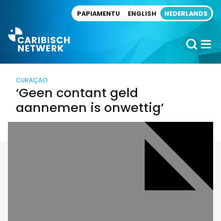
Direct naar artikel
PAPIAMENTU
ENGLISH
NEDERLANDS
CURAÇAO
‘Geen contant geld
aannemen is onwettig’