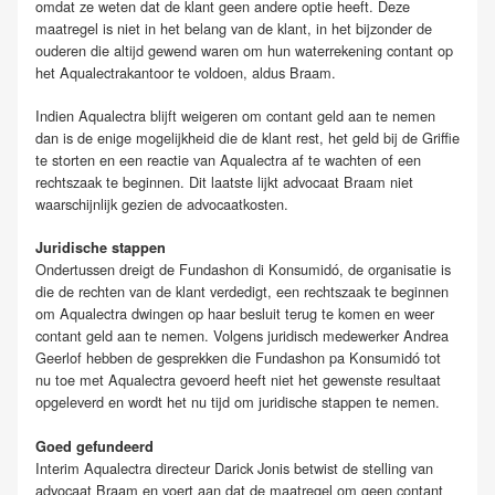
omdat ze weten dat de klant geen andere optie heeft. Deze
maatregel is niet in het belang van de klant, in het bijzonder de
ouderen die altijd gewend waren om hun waterrekening contant op
het Aqualectrakantoor te voldoen, aldus Braam.
Indien Aqualectra blijft weigeren om contant geld aan te nemen
dan is de enige mogelijkheid die de klant rest, het geld bij de Griffie
te storten en een reactie van Aqualectra af te wachten of een
rechtszaak te beginnen. Dit laatste lijkt advocaat Braam niet
waarschijnlijk gezien de advocaatkosten.
Juridische stappen
Ondertussen dreigt de Fundashon di Konsumidó, de organisatie is
die de rechten van de klant verdedigt, een rechtszaak te beginnen
om Aqualectra dwingen op haar besluit terug te komen en weer
contant geld aan te nemen. Volgens juridisch medewerker Andrea
Geerlof hebben de gesprekken die Fundashon pa Konsumidó tot
nu toe met Aqualectra gevoerd heeft niet het gewenste resultaat
opgeleverd en wordt het nu tijd om juridische stappen te nemen.
Goed gefundeerd
Interim Aqualectra directeur Darick Jonis betwist de stelling van
advocaat Braam en voert aan dat de maatregel om geen contant