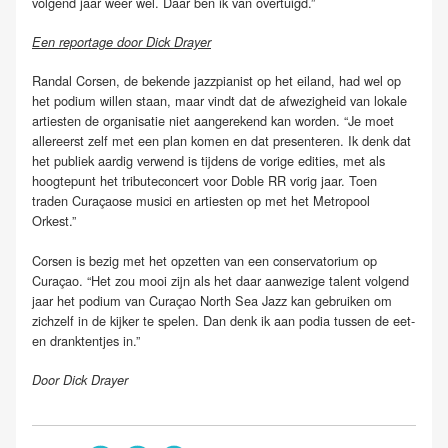
volgend jaar weer wel. Daar ben ik van overtuigd.”
Een reportage door Dick Drayer
Randal Corsen, de bekende jazzpianist op het eiland, had wel op
het podium willen staan, maar vindt dat de afwezigheid van lokale
artiesten de organisatie niet aangerekend kan worden. “Je moet
allereerst zelf met een plan komen en dat presenteren. Ik denk dat
het publiek aardig verwend is tijdens de vorige edities, met als
hoogtepunt het tributeconcert voor Doble RR vorig jaar. Toen
traden Curaçaose musici en artiesten op met het Metropool
Orkest.”
Corsen is bezig met het opzetten van een conservatorium op
Curaçao. “Het zou mooi zijn als het daar aanwezige talent volgend
jaar het podium van Curaçao North Sea Jazz kan gebruiken om
zichzelf in de kijker te spelen. Dan denk ik aan podia tussen de eet-
en dranktentjes in.”
Door Dick Drayer