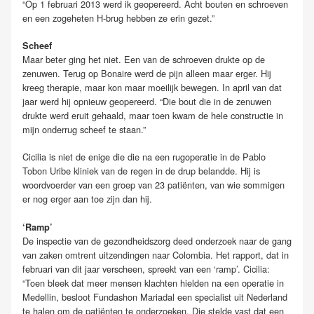
“Op 1 februari 2013 werd ik geopereerd. Acht bouten en schroeven
en een zogeheten H-brug hebben ze erin gezet.”
Scheef
Maar beter ging het niet. Een van de schroeven drukte op de
zenuwen. Terug op Bonaire werd de pijn alleen maar erger. Hij
kreeg therapie, maar kon maar moeilijk bewegen. In april van dat
jaar werd hij opnieuw geopereerd. “Die bout die in de zenuwen
drukte werd eruit gehaald, maar toen kwam de hele constructie in
mijn onderrug scheef te staan.”
Cicilia is niet de enige die die na een rugoperatie in de Pablo
Tobon Uribe kliniek van de regen in de drup belandde. Hij is
woordvoerder van een groep van 23 patiënten, van wie sommigen
er nog erger aan toe zijn dan hij.
‘Ramp’
De inspectie van de gezondheidszorg deed onderzoek naar de gang
van zaken omtrent uitzendingen naar Colombia. Het rapport, dat in
februari van dit jaar verscheen, spreekt van een ‘ramp’. Cicilia:
“Toen bleek dat meer mensen klachten hielden na een operatie in
Medellin, besloot Fundashon Mariadal een specialist uit Nederland
te halen om de patiënten te onderzoeken. Die stelde vast dat een