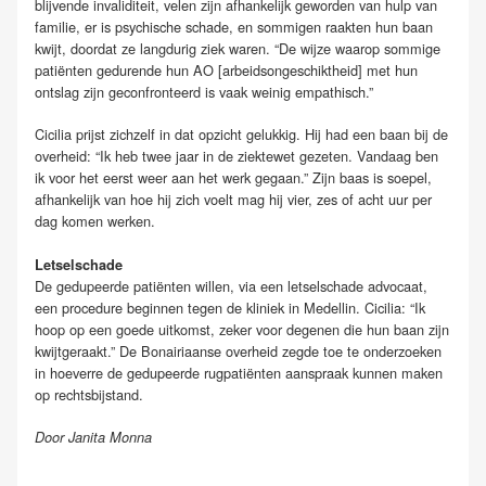
blijvende invaliditeit, velen zijn afhankelijk geworden van hulp van
familie, er is psychische schade, en sommigen raakten hun baan
kwijt, doordat ze langdurig ziek waren. “De wijze waarop sommige
patiënten gedurende hun AO [arbeidsongeschiktheid] met hun
ontslag zijn geconfronteerd is vaak weinig empathisch.”
Cicilia prijst zichzelf in dat opzicht gelukkig. Hij had een baan bij de
overheid: “Ik heb twee jaar in de ziektewet gezeten. Vandaag ben
ik voor het eerst weer aan het werk gegaan.” Zijn baas is soepel,
afhankelijk van hoe hij zich voelt mag hij vier, zes of acht uur per
dag komen werken.
Letselschade
De gedupeerde patiënten willen, via een letselschade advocaat,
een procedure beginnen tegen de kliniek in Medellin. Cicilia: “Ik
hoop op een goede uitkomst, zeker voor degenen die hun baan zijn
kwijtgeraakt.” De Bonairiaanse overheid zegde toe te onderzoeken
in hoeverre de gedupeerde rugpatiënten aanspraak kunnen maken
op rechtsbijstand.
Door Janita Monna