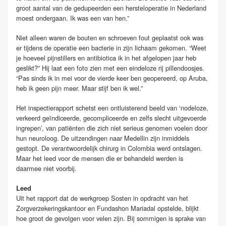
groot aantal van de gedupeerden een hersteloperatie in Nederland
moest ondergaan. Ik was een van hen.”
Niet alleen waren de bouten en schroeven fout geplaatst ook was
er tijdens de operatie een bacterie in zijn lichaam gekomen. “Weet
je hoeveel pijnstillers en antibiotica ik in het afgelopen jaar heb
geslikt?” Hij laat een foto zien met een eindeloze rij pillendoosjes.
“Pas sinds ik in mei voor de vierde keer ben geopereerd, op Aruba,
heb ik geen pijn meer. Maar stijf ben ik wel.”
Het inspectierapport schetst een ontluisterend beeld van ‘nodeloze,
verkeerd geïndiceerde, gecompliceerde en zelfs slecht uitgevoerde
ingrepen’, van patiënten die zich niet serieus genomen voelen door
hun neuroloog. De uitzendingen naar Medellin zijn inmiddels
gestopt. De verantwoordelijk chirurg in Colombia werd ontslagen.
Maar het leed voor de mensen die er behandeld werden is
daarmee niet voorbij.
Leed
Uit het rapport dat de werkgroep Sosten in opdracht van het
Zorgverzekeringskantoor en Fundashon Mariadal opstelde, blijkt
hoe groot de gevolgen voor velen zijn. Bij sommigen is sprake van