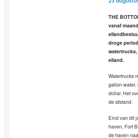
23 augustu
THE BOTTOM 
vanaf maanda
eilandbestuu
droge period
watertrucks,
eiland.
Watertrucks 
gallon water.
dollar. Het ov
de afstand.
Eind van dit 
haven, Fort B
de haven naa