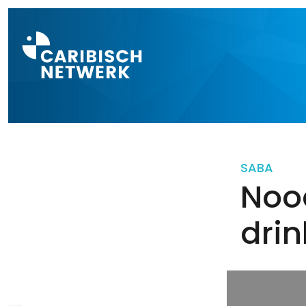
Direct naar a
SABA
Noo
dri