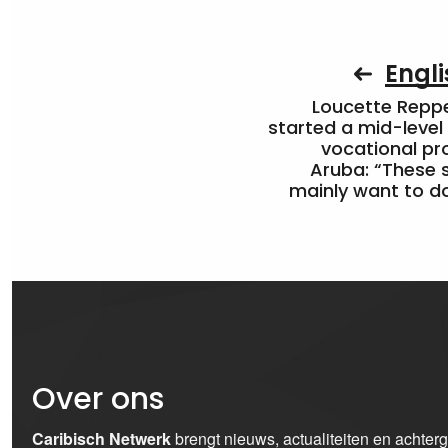
Engli
Loucette Rep
started a mid-level
vocational pr
Aruba: “These 
mainly want to do
Over ons
Caribisch Netwerk
brengt nieuws, actualiteiten en achter