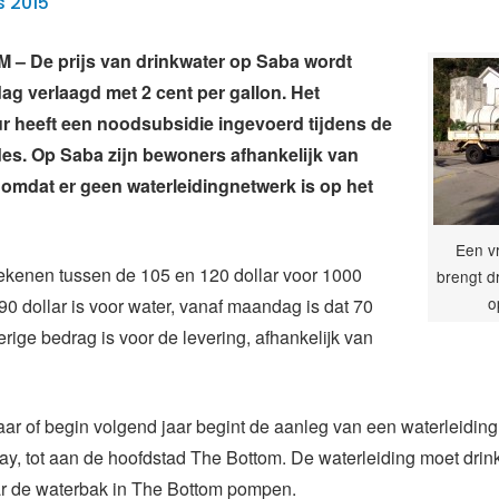
s 2015
– De prijs van drinkwater op Saba wordt
g verlaagd met 2 cent per gallon. Het
r heeft een noodsubsidie ingevoerd tijdens de
es. Op Saba zijn bewoners afhankelijk van
 omdat er geen waterleidingnetwerk is op het
Een v
rekenen tussen de 105 en 120 dollar voor 1000
brengt d
o
 90 dollar is voor water, vanaf maandag is dat 70
erige bedrag is voor de levering, afhankelijk van
jaar of begin volgend jaar begint de aanleg van een waterleidin
ay, tot aan de hoofdstad The Bottom. De waterleiding moet drin
r de waterbak in The Bottom pompen.