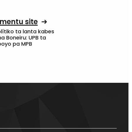
mentu site
olítiko ta lanta kabes
a Boneiru: UPB ta
apoyo pa MPB