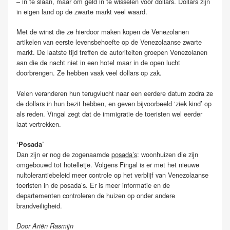
– in te slaan, maar om geld in te wisselen voor dollars. Dollars zijn
in eigen land op de zwarte markt veel waard.
Met de winst die ze hierdoor maken kopen de Venezolanen
artikelen van eerste levensbehoefte op de Venezolaanse zwarte
markt. De laatste tijd treffen de autoriteiten groepen Venezolanen
aan die de nacht niet in een hotel maar in de open lucht
doorbrengen. Ze hebben vaak veel dollars op zak.
Velen veranderen hun terugvlucht naar een eerdere datum zodra ze
de dollars in hun bezit hebben, en geven bijvoorbeeld ‘ziek kind’ op
als reden. Vingal zegt dat de immigratie de toeristen wel eerder
laat vertrekken.
‘Posada’
Dan zijn er nog de zogenaamde
posada’s
: woonhuizen die zijn
omgebouwd tot hotelletje. Volgens Fingal is er met het nieuwe
nultolerantiebeleid meer controle op het verblijf van Venezolaanse
toeristen in de posada’s. Er is meer informatie en de
departementen controleren de huizen op onder andere
brandveiligheid.
Door Ariën Rasmijn