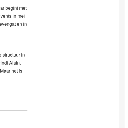
ar begint met
vents in mei
ievengat en in
 structuur in
ndt Alain.
Maar het is