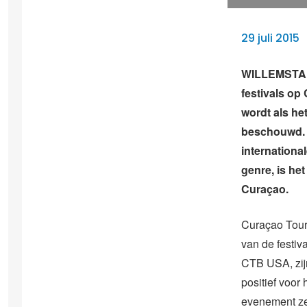
29 juli 2015
WILLEMSTAD 
festivals op
wordt als he
beschouwd. 
international
genre, is he
Curaçao.
Curaçao Tour
van de festi
CTB USA, zijn
positief voor 
evenement ze