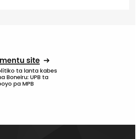
mentu site
olítiko ta lanta kabes
a Boneiru: UPB ta
apoyo pa MPB