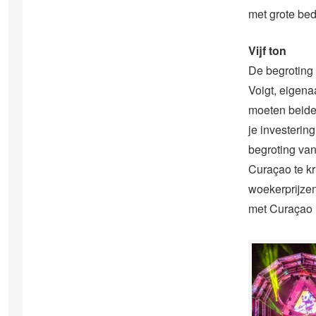
met grote bed
Vijf ton
De begroting 
Voigt, eigen
moeten beiden 
je investering
begroting va
Curaçao te kr
woekerprijzen”
met Curaçao 