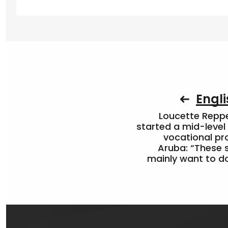
Engli
Loucette Rep
started a mid-level
vocational pr
Aruba: “These 
mainly want to do