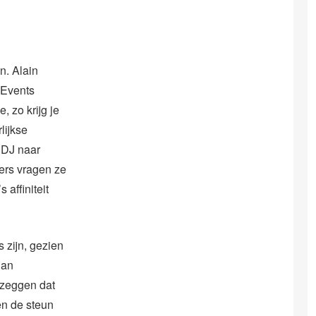
n. Alain
 Events
, zo krijg je
lijkse
 DJ naar
ders vragen ze
 affiniteit
s zijn, gezien
dan
 zeggen dat
en de steun