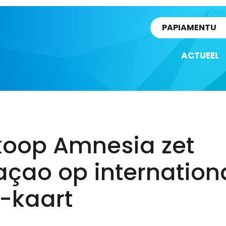
rtikel
PAPIAMENTU
ACTUEEL
koop Amnesia zet
açao op internation
-kaart