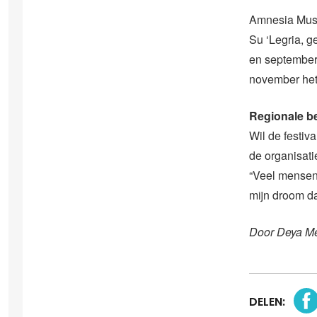
Amnesia Musi
Su ‘Legria, 
en september.
november het
Regionale 
Wil de festiv
de organisat
“Veel mensen 
mijn droom d
Door Deya M
DELEN: