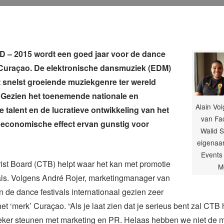
– 2015 wordt een goed jaar voor de dance
 Curaçao. De elektronische dansmuziek (EDM)
t snelst groeiende muziekgenre ter wereld
Gezien het toenemende nationale en
Alain Voi
e talent en de lucratieve ontwikkeling van het
van Fa
t economische effect ervan gunstig voor
Walid S
eigenaa
Events 
ist Board (CTB) helpt waar het kan met promotie
M
vals. Volgens André Rojer, marketingmanager van
 de dance festivals internationaal gezien zeer
het ‘merk’ Curaçao. “Als je laat zien dat je serieus bent zal CTB 
ker steunen met marketing en PR. Helaas hebben we niet de 