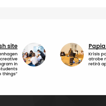
sh site
Papia
penhagen
Krísis p
 creative
atrobe n
ogram in
retirá 
students
 things”