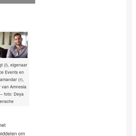
gt (l), eigenaar
ce Events en
amandar (r),
r van Amnesia
– foto: Deya
ensche
het
middelen om