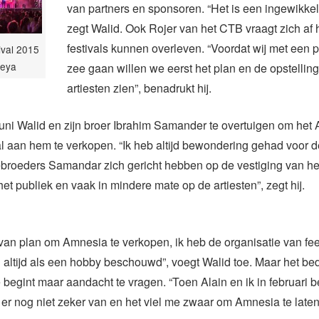
van partners en sponsoren. “Het is een ingewikkel
zegt Walid. Ook Rojer van het CTB vraagt zich af
festivals kunnen overleven. “Voordat wij met een 
ival 2015
Deya
zee gaan willen we eerst het plan en de opstellin
artiesten zien”, benadrukt hij.
 juni Walid en zijn broer Ibrahim Samander te overtuigen om het
l aan hem te verkopen. “Ik heb altijd bewondering gehad voor d
broeders Samandar zich gericht hebben op de vestiging van het
het publiek en vaak in mindere mate op de artiesten”, zegt hij.
 van plan om Amnesia te verkopen, ik heb de organisatie van fe
ltijd als een hobby beschouwd”, voegt Walid toe. Maar het bedr
ie begint maar aandacht te vragen. “Toen Alain en ik in februari
 er nog niet zeker van en het viel me zwaar om Amnesia te laten