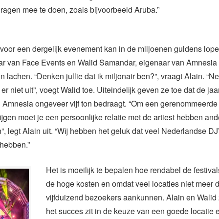
ragen mee te doen, zoals bijvoorbeeld Aruba.”
voor een dergelijk evenement kan in de miljoenen guldens lope
aar van Face Events en Walid Samandar, eigenaar van Amnesia
lachen. “Denken jullie dat ik miljonair ben?”, vraagt Alain. “Nee
 er niet uit”, voegt Walid toe. Uiteindelijk geven ze toe dat de jaar
n Amnesia ongeveer vijf ton bedraagt. “Om een gerenommeerde
ijgen moet je een persoonlijke relatie met de artiest hebben an
, legt Alain uit. “Wij hebben het geluk dat veel Nederlandse DJ’s
hebben.”
Het is moeilijk te bepalen hoe rendabel de festival
de hoge kosten en omdat veel locaties niet meer 
vijfduizend bezoekers aankunnen. Alain en Walid
het succes zit in de keuze van een goede locatie 