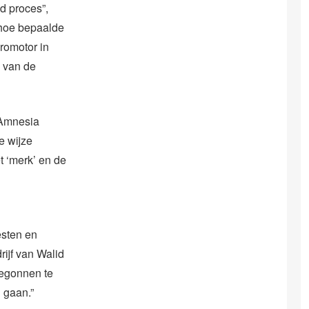
d proces”,
 hoe bepaalde
promotor in
g van de
 Amnesia
e wijze
 ‘merk’ en de
esten en
ijf van Walid
 begonnen te
 gaan.”