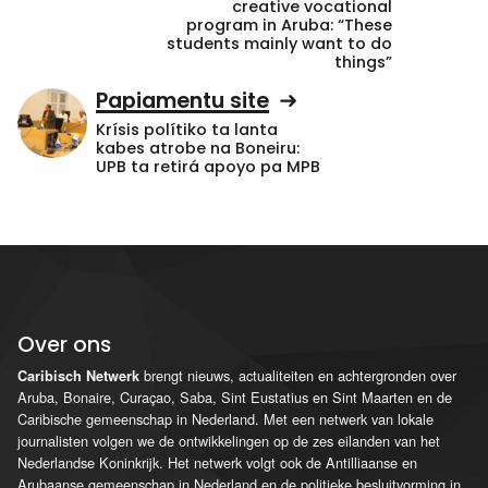
creative vocational
program in Aruba: “These
students mainly want to do
things”
Papiamentu site
Krísis polítiko ta lanta
kabes atrobe na Boneiru:
UPB ta retirá apoyo pa MPB
Over ons
brengt nieuws, actualiteiten en achtergronden over
Caribisch Netwerk
Aruba, Bonaire, Curaçao, Saba, Sint Eustatius en Sint Maarten en de
Caribische gemeenschap in Nederland. Met een netwerk van lokale
journalisten volgen we de ontwikkelingen op de zes eilanden van het
Nederlandse Koninkrijk. Het netwerk volgt ook de Antilliaanse en
Arubaanse gemeenschap in Nederland en de politieke besluitvorming in