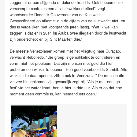
zeggen of er een stijgende of dalende trend is. Ook hebben onze
verscherpte controles een afschrikwekkend effect”, zegt
woordvoerder Roderick Gouverneur van de Kustwacht.
Gespecificeerd op afkomst zijn de cijfers van de kustwacht niet, en
dus is vergelijken met voorgaande jaren lastig. “Wat ik wel kan
zeggen is dat er in 2014 bij Aruba twee illegalen door de kustwacht
zijn onderschept en bij Sint Maarten drie.”
De meeste Venezolanen komen met het vliegtuig naar Curaçao,
verwacht Rebolledo. “Die groep is gemakkelijk te controleren en
vormt niet het probleem. Dat zijn mensen met geld die hier
proberen een winkel te openen. Een goed voorbeeld is Sambil. Alle
winkels die daar openen, zitten ook in Venezuela.” De mensen die
via zee binnenkomen zijn gevaarlijk zegt hij. “Als je met een ‘go
fast’ via het water komt, ben je hier in drie uur. Als er op dat ene
moment geen controle is, kan niemand iets doen.”