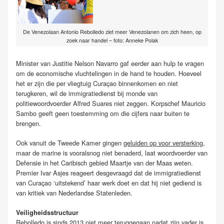
De Venezolaan Antonio Rebolledo ziet meer Venezolanen om zich heen, op
zoek naar handel – foto: Anneke Polak
Minister van Justitie Nelson Navarro gaf eerder aan hulp te vragen
om de economische vluchtelingen in de hand te houden. Hoeveel
het er zijn die per vliegtuig Curaçao binnenkomen en niet
terugkeren, wil de immigratiedienst bij monde van
politiewoordvoerder Alfred Suares niet zeggen. Korpschef Mauricio
Sambo geeft geen toestemming om die cijfers naar buiten te
brengen.
Ook vanuit de Tweede Kamer gingen
geluiden op voor versterking
,
maar de marine is vooralsnog niet benaderd, laat woordvoerder van
Defensie in het Caribisch gebied Maartje van der Maas weten.
Premier Ivar Asjes reageert desgevraagd dat de immigratiedienst
van Curaçao ‘uitstekend’ haar werk doet en dat hij niet gediend is
van kritiek van Nederlandse Statenleden.
Veiligheidsstructuur
Rebolledo is sinds 2013 niet meer teruggegaan nadat zijn vader is