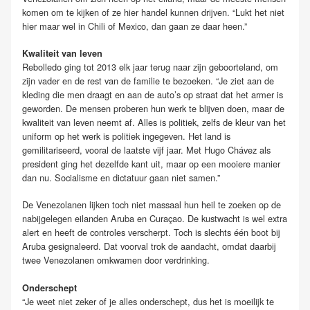
komen om te kijken of ze hier handel kunnen drijven. “Lukt het niet
hier maar wel in Chili of Mexico, dan gaan ze daar heen.”
Kwaliteit van leven
Rebolledo ging tot 2013 elk jaar terug naar zijn geboorteland, om
zijn vader en de rest van de familie te bezoeken. “Je ziet aan de
kleding die men draagt en aan de auto’s op straat dat het armer is
geworden. De mensen proberen hun werk te blijven doen, maar de
kwaliteit van leven neemt af. Alles is politiek, zelfs de kleur van het
uniform op het werk is politiek ingegeven. Het land is
gemilitariseerd, vooral de laatste vijf jaar. Met Hugo Chávez als
president ging het dezelfde kant uit, maar op een mooiere manier
dan nu. Socialisme en dictatuur gaan niet samen.”
De Venezolanen lijken toch niet massaal hun heil te zoeken op de
nabijgelegen eilanden Aruba en Curaçao. De kustwacht is wel extra
alert en heeft de controles verscherpt. Toch is slechts één boot bij
Aruba gesignaleerd. Dat voorval trok de aandacht, omdat daarbij
twee Venezolanen omkwamen door verdrinking.
Onderschept
“Je weet niet zeker of je alles onderschept, dus het is moeilijk te