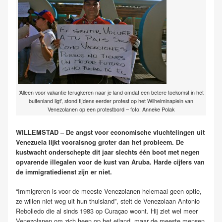
‘Alleen voor vakantie terugkeren naar je land omdat een betere toekomst in het
buitenland ligt’, stond tijdens eerder protest op het Wilhelminaplein van
Venezolanen op een protestbord – foto: Anneke Polak
WILLEMSTAD – De angst voor economische vluchtelingen uit
Venezuela lijkt vooralsnog groter dan het probleem. De
kustwacht onderschepte dit jaar slechts één boot met negen
opvarende illegalen voor de kust van Aruba. Harde cijfers van
de immigratiedienst zijn er niet.
“Immigreren is voor de meeste Venezolanen helemaal geen optie,
ze willen niet weg uit hun thuisland”, stelt de Venezolaan Antonio
Rebolledo die al sinds 1983 op Curaçao woont. Hij ziet wel meer
Venezolanen om zich heen op het eiland, maar de meeste mensen