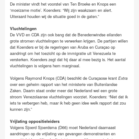
De minister vindt het voorstel van Ten Broeke en Knops een
‘moeizame motie’. Koenders: “Wij zijn waakzaam en alert.
Uiteraard houden wij de situatie goed in de gaten.”
Vluchtelingen
De VVD en CDA zijn ook bang dat de Benedenwindse eilanden
grote stromen vluchtelingen te verwerken krijgen. De partijen willen
dat Koenders er bij de regeringen van Aruba en Curaçao op
aandringt om het toezicht op de immigratie uit Venezuela te
versterken. Koenders zegt dat hij daar al mee bezig is. Het aantal
vluchtelingen is volgens hem marginaal.
Volgens Raymond Knops (CDA) beschikt de Curaçaose krant
Extra
over een geheim rapport van het ministerie van Buitenlandse
Zaken. Daarin staat onder meer dat Nederland wel een grote
stroom Venezolaanse vluchtelingen voorziet. Koenders: “Niet dat ik
iets te verbergen heb, maar ik heb geen idee welk rapport dat zou
kunnen zijn.”
Vrijlating oppositieleiders
Volgens Sjoerd Sjoerdsma (D66) moet Nederland daarnaast
aandringen op de vrijlating van gevangen demonstranten en