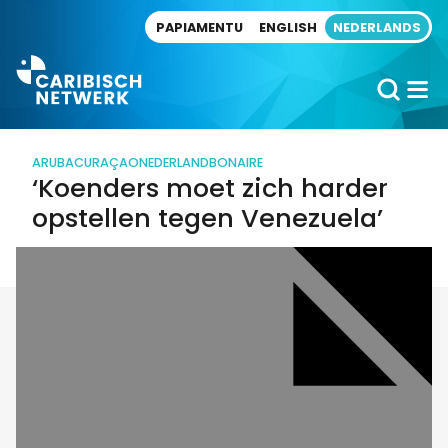
Direct naar artikel
PAPIAMENTU
ENGLISH
NEDERLANDS
ARUBA
CURAÇAO
NEDERLAND
BONAIRE
‘Koenders moet zich harder
opstellen tegen Venezuela’