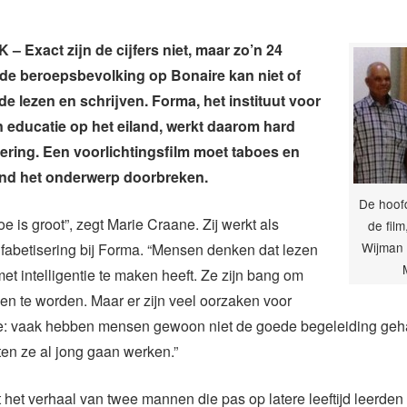
 Exact zijn de cijfers niet, maar zo’n 24
de beroepsbevolking op Bonaire kan niet of
de lezen en schrijven. Forma, het instituut voor
educatie op het eiland, werkt daarom hard
sering. Een voorlichtingsfilm moet taboes en
nd het onderwerp doorbreken.
De hoofd
e is groot”, zegt Marie Craane. Zij werkt als
de film
Wijman 
lfabetisering bij Forma. “Mensen denken dat lezen
met intelligentie te maken heeft. Ze zijn bang om
n te worden. Maar er zijn veel oorzaken voor
e: vaak hebben mensen gewoon niet de goede begeleiding geh
ten ze al jong gaan werken.”
lt het verhaal van twee mannen die pas op latere leeftijd leerden