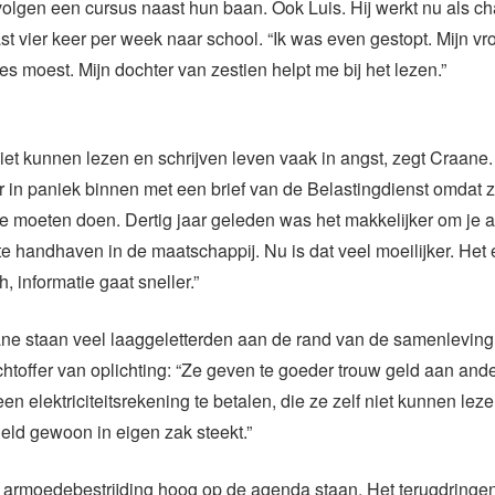
lgen een cursus naast hun baan. Ook Luis. Hij werkt nu als ch
t vier keer per week naar school. “Ik was even gestopt. Mijn v
es moest. Mijn dochter van zestien helpt me bij het lezen.”
et kunnen lezen en schrijven leven vaak in angst, zegt Craane
 in paniek binnen met een brief van de Belastingdienst omdat 
 moeten doen. Dertig jaar geleden was het makkelijker om je a
te handhaven in de maatschappij. Nu is dat veel moeilijker. Het 
h, informatie gaat sneller.”
e staan veel laaggeletterden aan de rand van de samenleving,
chtoffer van oplichting: “Ze geven te goeder trouw geld aan an
en elektriciteitsrekening te betalen, die ze zelf niet kunnen lezen
eld gewoon in eigen zak steekt.”
t armoedebestrijding hoog op de agenda staan. Het terugdringe