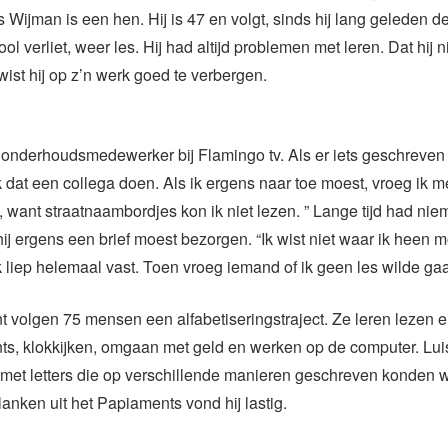
s Wijman is een hen. Hij is 47 en volgt, sinds hij lang geleden d
l verliet, weer les. Hij had altijd problemen met leren. Dat hij n
wist hij op z’n werk goed te verbergen.
n
s onderhoudsmedewerker bij Flamingo tv. Als er iets geschreve
ik dat een collega doen. Als ik ergens naar toe moest, vroeg ik 
, want straatnaambordjes kon ik niet lezen. ” Lange tijd had nie
 hij ergens een brief moest bezorgen. “Ik wist niet waar ik heen m
k liep helemaal vast. Toen vroeg iemand of ik geen les wilde ga
 volgen 75 mensen een alfabetiseringstraject. Ze leren lezen en
s, klokkijken, omgaan met geld en werken op de computer. Luis
 met letters die op verschillende manieren geschreven konden 
anken uit het Papiaments vond hij lastig.