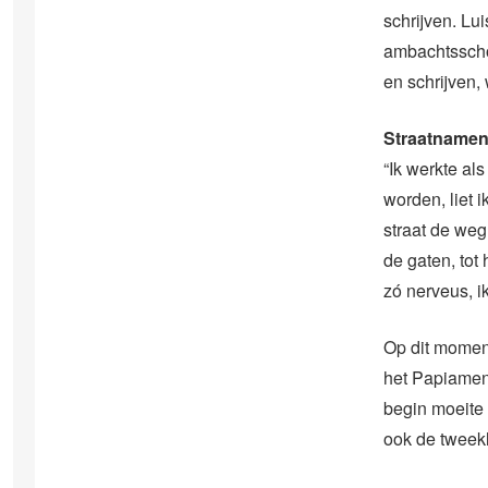
schrijven. Lui
ambachtsschoo
en schrijven, 
Straatname
“Ik werkte al
worden, liet 
straat de weg
de gaten, tot
zó nerveus, i
Op dit moment
het Papiament
begin moeite
ook de tweekl