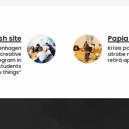
sh site
Papia
penhagen
Krísis p
 creative
atrobe n
ogram in
retirá 
students
 things”