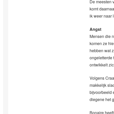
De meesten vo
komt daarnaas
ik weer naar l
Angst
Mensen die ni
komen ze hier
hebben wat ze
ongeletterde 
ontwikkelt zic
Volgens Craan
makkelijk sla
bijvoorbeeld e
diegene het g
Bonaire heef