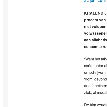
22 juni 2015
KRALENDIJK –
procent van 
niet voldoen
volwassenen 
aan alfabeti
schaamte ro
“Want het tabo
coördinator a
en schrijven 
‘dom’ gevonde
analfabetism
ziek, of moes
De film verte