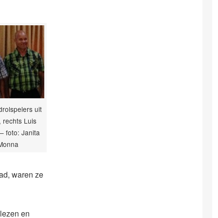
rolspelers uit
, rechts Luis
– foto: Janita
Monna
ad, waren ze
 lezen en