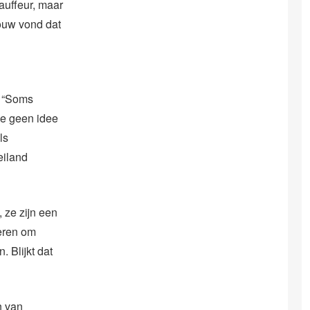
auffeur, maar
rouw vond dat
. “Soms
ze geen idee
ls
eiland
 ze zijn een
deren om
. Blijkt dat
n van