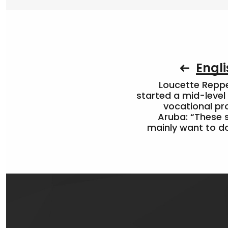
Engli
Loucette Rep
started a mid-level
vocational pr
Aruba: “These 
mainly want to do