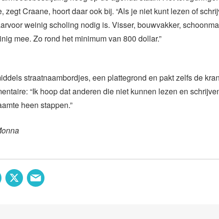
 zegt Craane, hoort daar ook bij. “Als je niet kunt lezen of schri
arvoor weinig scholing nodig is. Visser, bouwvakker, schoonma
inig mee. Zo rond het minimum van 800 dollar.”
iddels straatnaambordjes, een plattegrond en pakt zelfs de krant. 
ntaire: “Ik hoop dat anderen die niet kunnen lezen en schrijven
aamte heen stappen.”
Monna