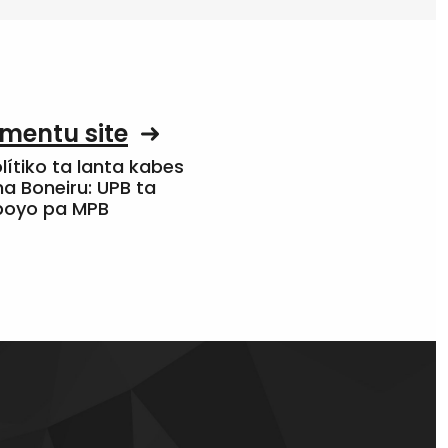
mentu site
olítiko ta lanta kabes
a Boneiru: UPB ta
apoyo pa MPB