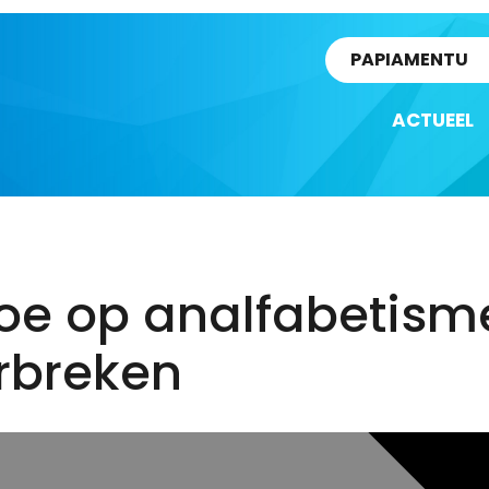
rtikel
PAPIAMENTU
ACTUEEL
oe op analfabetism
rbreken