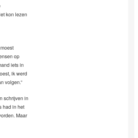
e
iet kon lezen
n moest
mensen op
mand iets in
oest, ik werd
an volgen.”
 schrijven in
 had in het
worden. Maar