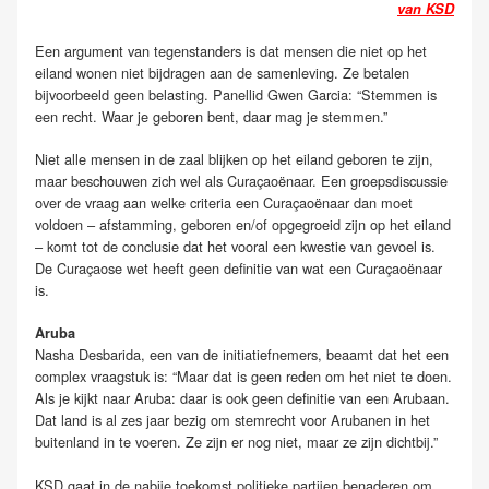
van KSD
Een argument van tegenstanders is dat mensen die niet op het
eiland wonen niet bijdragen aan de samenleving. Ze betalen
bijvoorbeeld geen belasting. Panellid Gwen Garcia: “Stemmen is
een recht. Waar je geboren bent, daar mag je stemmen.”
Niet alle mensen in de zaal blijken op het eiland geboren te zijn,
maar beschouwen zich wel als Curaçaoënaar. Een groepsdiscussie
over de vraag aan welke criteria een Curaçaoënaar dan moet
voldoen – afstamming, geboren en/of opgegroeid zijn op het eiland
– komt tot de conclusie dat het vooral een kwestie van gevoel is.
De Curaçaose wet heeft geen definitie van wat een Curaçaoënaar
is.
Aruba
Nasha Desbarida, een van de initiatiefnemers, beaamt dat het een
complex vraagstuk is: “Maar dat is geen reden om het niet te doen.
Als je kijkt naar Aruba: daar is ook geen definitie van een Arubaan.
Dat land is al zes jaar bezig om stemrecht voor Arubanen in het
buitenland in te voeren. Ze zijn er nog niet, maar ze zijn dichtbij.”
KSD gaat in de nabije toekomst politieke partijen benaderen om