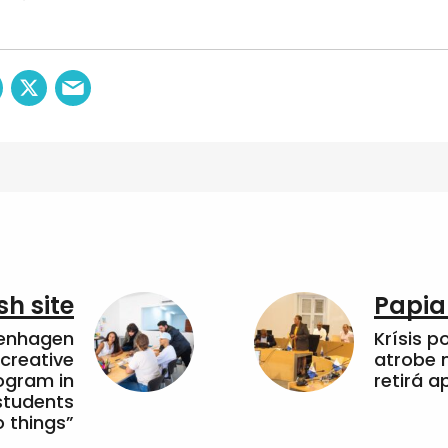
sh site
Papia
penhagen
Krísis p
 creative
atrobe n
ogram in
retirá 
students
 things”