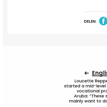
DELEN:
Engli
Loucette Rep
started a mid-level
vocational pr
Aruba: “These 
mainly want to do