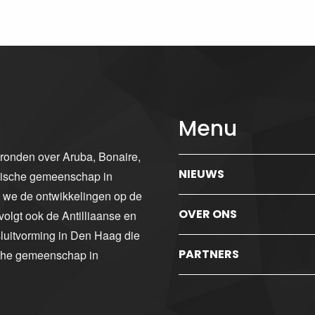
Menu
gronden over Aruba, Bonaire,
NIEUWS
ibische gemeenschap in
n we de ontwikkelingen op de
OVER ONS
volgt ook de Antilliaanse en
luitvorming in Den Haag die
PARTNERS
sche gemeenschap in