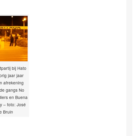
partij bij Hato
vorig jaar jaar
n afrekening
 de gangs No
diers en Buena
ty – foto: José
e Bruin