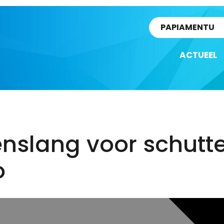
rtikel
PAPIAMENTU
ACTUEEL
nslang voor schutt
o