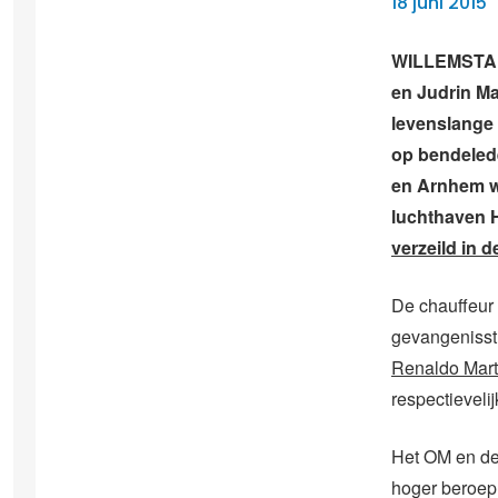
18 juni 2015
WILLEMSTAD 
en Judrin Ma
levenslange
op bendelede
en Arnhem we
luchthaven 
verzeild in 
De chauffeur v
gevangenisst
Renaldo Mart
respectievelij
Het OM en de
hoger beroep