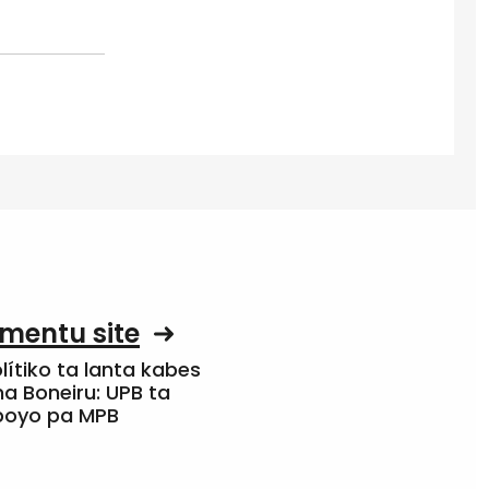
mentu site
olítiko ta lanta kabes
a Boneiru: UPB ta
apoyo pa MPB