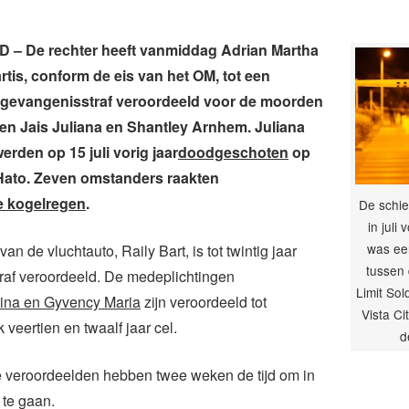
– De rechter heeft vanmiddag Adrian Martha
rtis, conform de eis van het OM, tot een
 gevangenisstraf veroordeeld voor de moorden
n Jais Juliana en Shantley Arnhem. Juliana
rden op 15 juli vorig jaar
doodgeschoten
op
Hato. Zeven omstanders raakten
de kogelregen
.
De schiet
in juli 
was ee
an de vluchtauto, Raily Bart, is tot twintig jaar
tussen
raf veroordeeld. De medeplichtingen
Limit Sol
ina en Gyvency Maria
zijn veroordeeld tot
Vista Ci
k veertien en twaalf jaar cel.
d
 veroordeelden hebben twee weken de tijd om in
 te gaan.