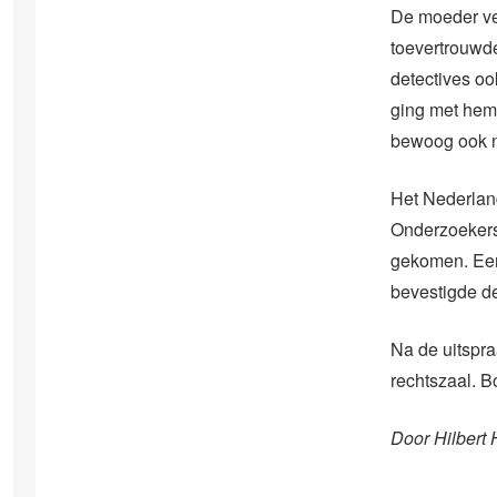
De moeder ve
toevertrouwde
detectives ook
ging met hem 
bewoog ook ni
Het Nederland
Onderzoekers 
gekomen. Een
bevestigde d
Na de uitspra
rechtszaal. B
Door Hilbert 