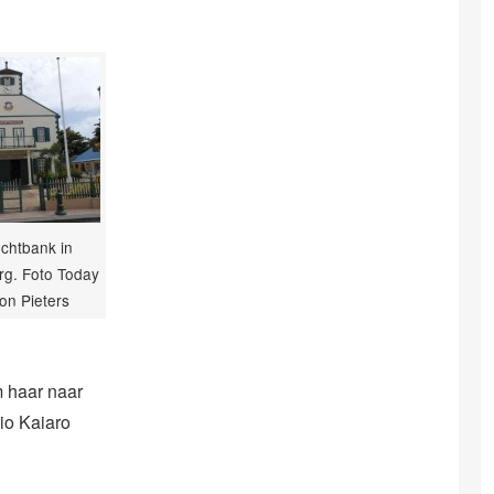
chtbank in
rg. Foto Today
ton Pieters
m haar naar
io Kaiaro