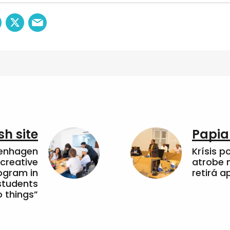
sh site
Papia
penhagen
Krísis p
 creative
atrobe n
ogram in
retirá 
students
 things”