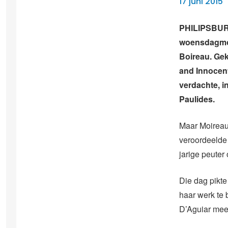
17 juni 2015
PHILIPSBURG 
woensdagmor
Boireau. Gek
and Innocent
verdachte, i
Paulides.
Maar Moireau 
veroordeelde 
jarige peuter
Die dag pikte
haar werk te 
D’Aguiar mee 