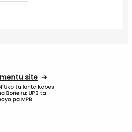
mentu site
olítiko ta lanta kabes
a Boneiru: UPB ta
apoyo pa MPB