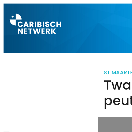
Direct naar a
ST MAART
Twaa
peu