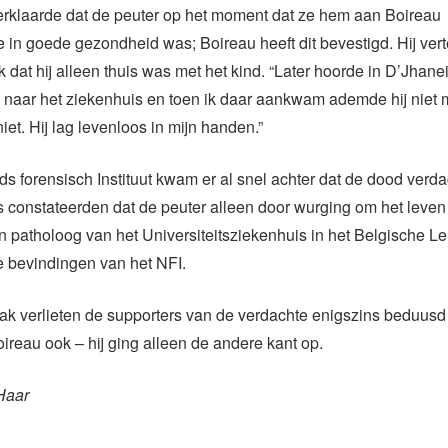
rklaarde dat de peuter op het moment dat ze hem aan Boireau
 in goede gezondheid was; Boireau heeft dit bevestigd. Hij ver
 dat hij alleen thuis was met het kind. “Later hoorde in D’Jhanei
naar het ziekenhuis en toen ik daar aankwam ademde hij niet m
et. Hij lag levenloos in mijn handen.”
s forensisch Instituut kwam er al snel achter dat de dood verda
constateerden dat de peuter alleen door wurging om het leven 
 patholoog van het Universiteitsziekenhuis in het Belgische L
e bevindingen van het NFI.
ak verlieten de supporters van de verdachte enigszins beduusd
oireau ook – hij ging alleen de andere kant op.
Haar