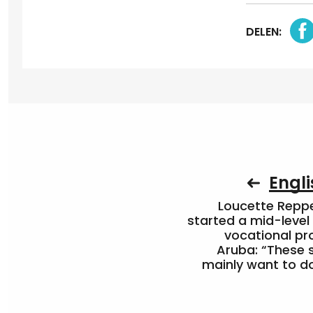
DELEN:
Engli
Loucette Rep
started a mid-level
vocational pr
Aruba: “These 
mainly want to do