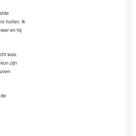
telde
ro huilen. Ik
eer en hij
cht was.
kon zijn
euven
 de