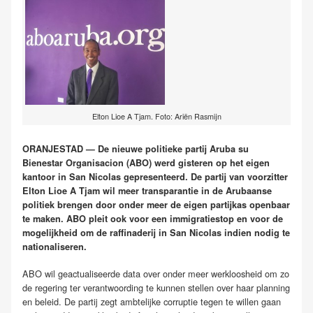
Elton Lioe A Tjam. Foto: Ariën Rasmijn
ORANJESTAD — De nieuwe politieke partij Aruba su
Bienestar Organisacion (ABO) werd gisteren op het eigen
kantoor in San Nicolas gepresenteerd. De partij van voorzitter
Elton Lioe A Tjam wil meer transparantie in de Arubaanse
politiek brengen door onder meer de eigen partijkas openbaar
te maken. ABO pleit ook voor een immigratiestop en voor de
mogelijkheid om de raffinaderij in San Nicolas indien nodig te
nationaliseren.
ABO wil geactualiseerde data over onder meer werkloosheid om zo
de regering ter verantwoording te kunnen stellen over haar planning
en beleid. De partij zegt ambtelijke corruptie tegen te willen gaan