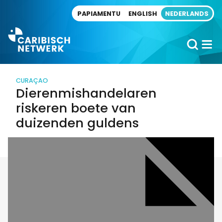
Direct naar artikel
PAPIAMENTU
ENGLISH
NEDERLANDS
CURAÇAO
Dierenmishandelaren
riskeren boete van
duizenden guldens